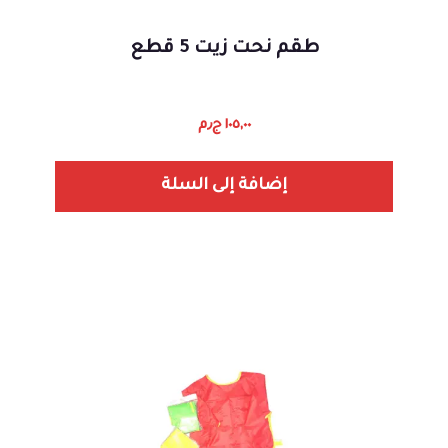
طقم نحت زيت 5 قطع
١٠٥,٠٠
ج٫م
إضافة إلى السلة