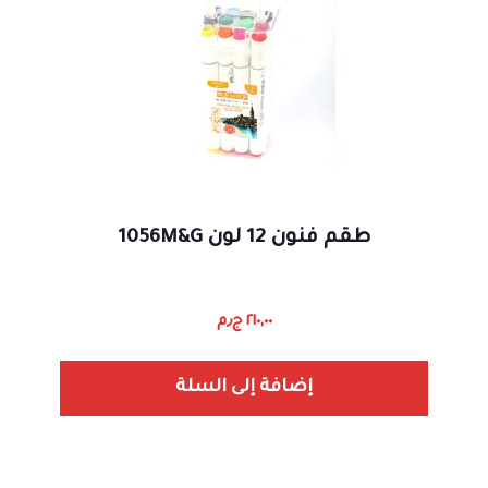
طقم فنون 12 لون 1056M&G
٢١٠,٠٠
ج٫م
إضافة إلى السلة