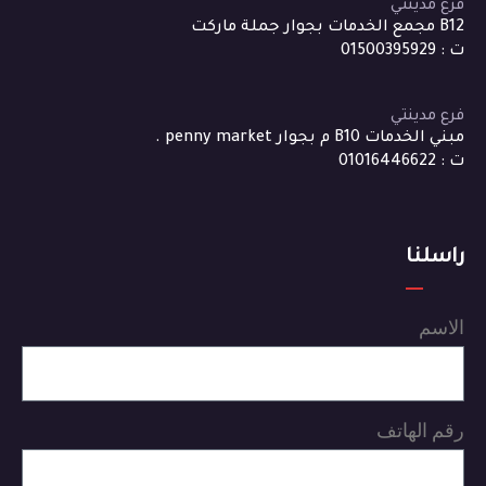
فرع مدينتي
B12 مجمع الخدمات بجوار جملة ماركت
ت : 01500395929
فرع مدينتي
مبني الخدمات B10 م بجوار penny market .
ت : 01016446622
راسلنا
الاسم
رقم الهاتف