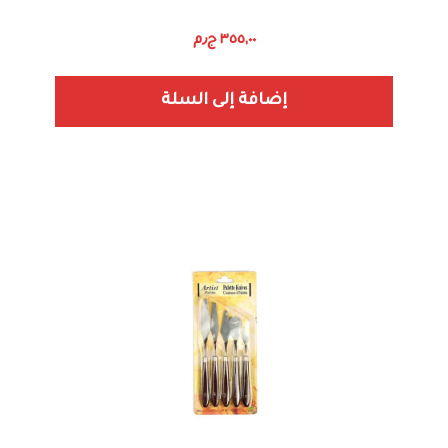
٣٥٥,٠٠
ج٫م
إضافة إلى السلة