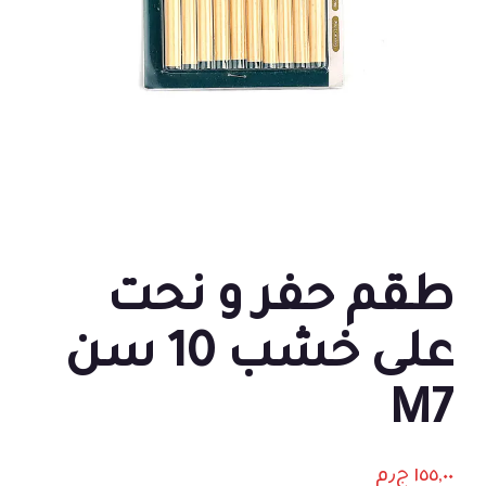
طقم حفر و نحت
على خشب 10 سن
M7
١٥٥,٠٠
ج٫م