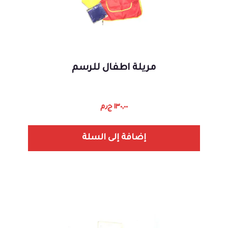
مريلة اطفال للرسم
١٣٠,٠٠
ج٫م
إضافة إلى السلة