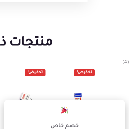
منتجات ذ
(4)
تخفيض!
تخفيض!
×
خصم خاص