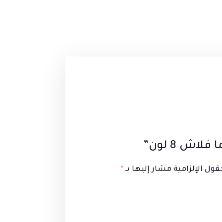
اش 8 لون”
قول الإلزامية مشار إليها بـ
*