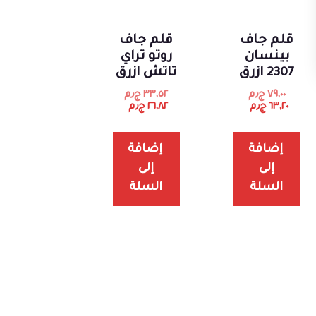
قلم جاف
قلم جاف
بينسان
روتو تراي
2307 ازرق
تاتش ازرق
٧٩,٠٠
ج٫م
٣٣,٥٢
ج٫م
٦٣,٢٠
ج٫م
٢٦,٨٢
ج٫م
إضافة
إضافة
إلى
إلى
السلة
السلة