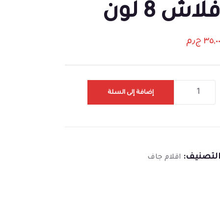
لاش 8 لون
٣٥,٠
ج٫م
إضافة إلى السلة
لتصنيف:
اقلام جاف