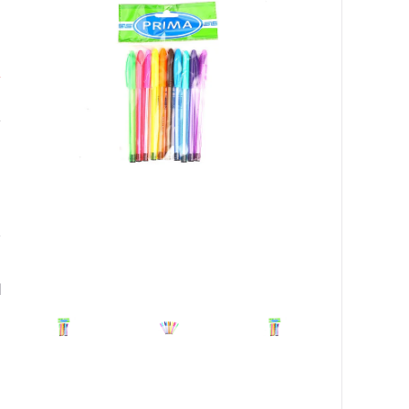
ف
٠
ا