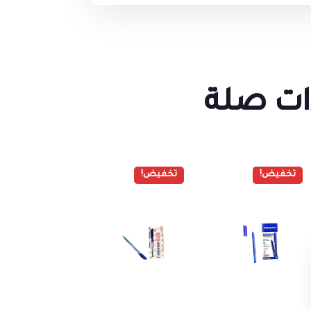
ات صلة
تخفيض!
تخفيض!