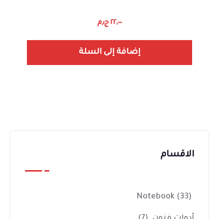
٢٢,٠٠
ج٫م
إضافة إلى السلة
الاقسام
Notebook
(33)
أدوات فنون
(7)