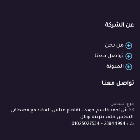
عن الشركة
من نحن
تواصل معنا
المدونة
تواصل معنا
فرع النحاس
53 ش احمد قاسم جودة – تقاطع عباس العقاد مع مصطفى
النحاس خلف بنزينة توتال
ت : 23844994 - 01025027534