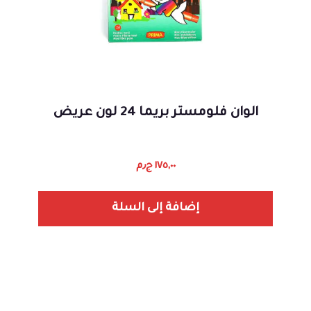
الوان فلومستر بريما 24 لون عريض
١٧٥,٠٠
ج٫م
إضافة إلى السلة