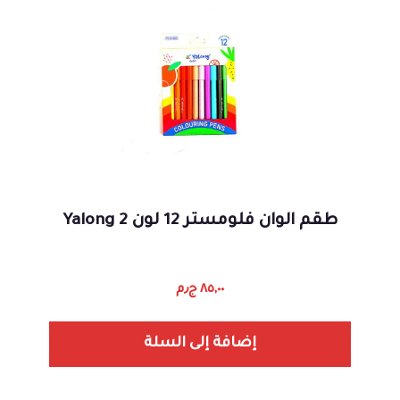
طقم الوان فلومستر 12 لون Yalong 2
٨٥,٠٠
ج٫م
إضافة إلى السلة