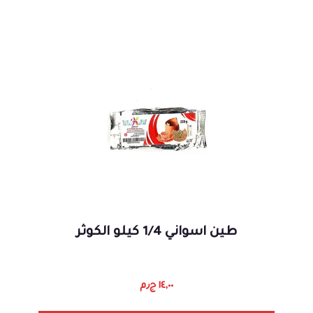
طين اسواني 1/4 كيلو الكوثر
١٤,٠٠
ج٫م