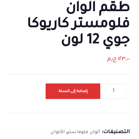
طقم الوان
فلومستر كاريوكا
جوي 12 لون
١٢٣,٠٠
ج٫م
إضافة إلى السلة
التصنيفات:
,
ألوان فلوماستر
الألوان