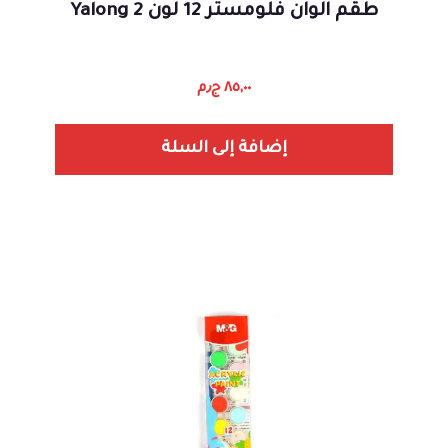
طقم الوان فلومستر 12 لون Yalong 2
٨٥,٠٠
ج٫م
إضافة إلى السلة