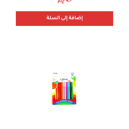
٩١,٠٠
ج٫م
إضافة إلى السلة