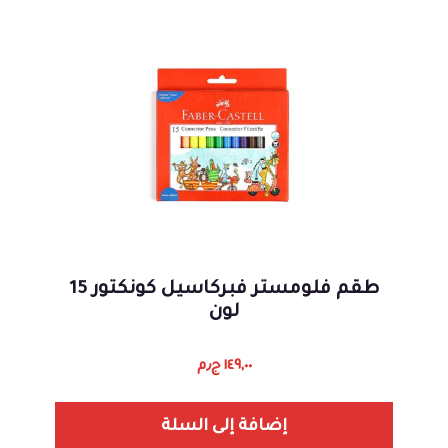
طقم فلومستر فبركاسيل كونكتور 15
لون
١٤٩,٠٠
ج٫م
إضافة إلى السلة