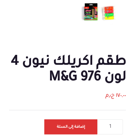
طقم اكريلك نيون 4
لون 976 M&G
١٧٠,٠٠
ج٫م
إضافة إلى السلة