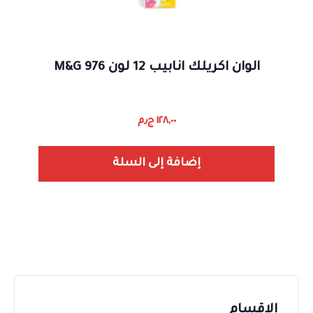
الوان اكريلك انابيب 12 لون 976 M&G
١٢٨,٠٠
ج٫م
إضافة إلى السلة
الاقسام