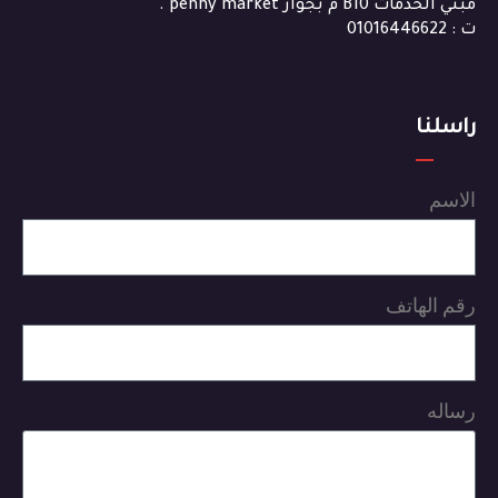
مبني الخدمات B10 م بجوار penny market .
ت : 01016446622
راسلنا
الاسم
رقم الهاتف
رساله