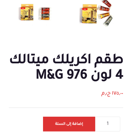
طقم اكريلك ميتالك
4 لون 976 M&G
١٧٥,٠٠
ج٫م
إضافة إلى السلة