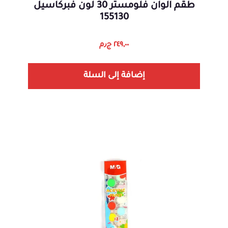
طقم الوان فلومستر 30 لون فبركاسيل
155130
٢٤٩,٠٠
ج٫م
إضافة إلى السلة