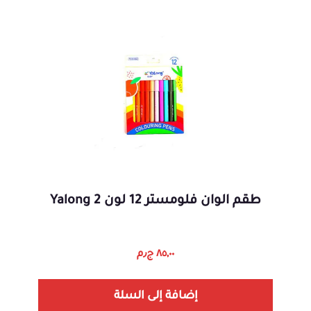
طقم الوان فلومستر 12 لون Yalong 2
٨٥,٠٠
ج٫م
إضافة إلى السلة