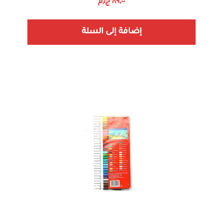
٨٩,٠٠
ج٫م
إضافة إلى السلة