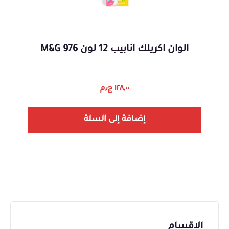
الوان اكريلك انابيب 12 لون 976 M&G
١٢٨,٠٠
ج٫م
إضافة إلى السلة
الاقسام