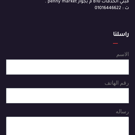
مبني الخدمات B10 م بجوار penny market .
ت : 01016446622
راسلنا
الاسم
رقم الهاتف
رساله