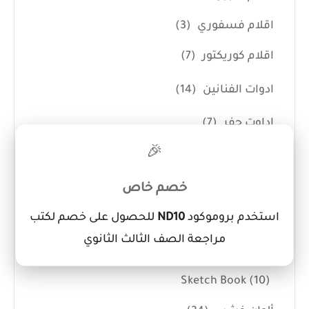
اقلام فسفوري
(3)
اقلام كوريكتور
(7)
ادوات الفنانين
(14)
اداوت حفر
(7)
×
🎉
بالطو ومريلة تلوين
(1)
شنط رسم
(3)
خصم خاص
كانفس
(3)
استخدم بروموكود
ND10
للحصول على خصم لكتب
مراجعة الصف الثالث الثانوي
الألوان
(114)
Sketch Book
(10)