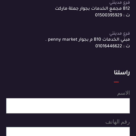
فرع مدينتي
B12 مجمع الخدمات بجوار جملة ماركت
ت : 01500395929
فرع مدينتي
مبني الخدمات B10 م بجوار penny market .
ت : 01016446622
راسلنا
الاسم
رقم الهاتف