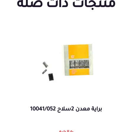
منتجات ذات صلة
براية معدن 2سلاح 10041/052