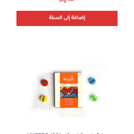
١١,٥٠
ج٫م
إضافة إلى السلة