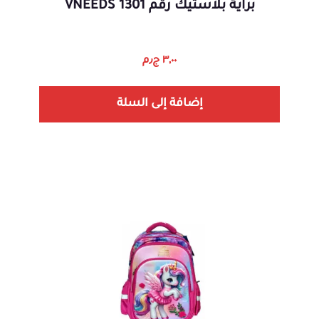
براية بلاستيك رقم 1301 VNEEDS
٣,٠٠
ج٫م
إضافة إلى السلة