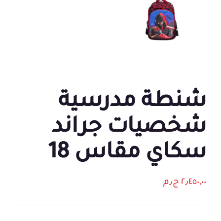
شنطة مدرسية
شخصيات جراند
سكاي مقاس 18
٢٫٤٥٠,٠٠
ج٫م