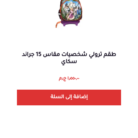
طقم ترولي شخصيات مقاس 15 جراند
سكاي
١٫٥٥٠,٠٠
ج٫م
إضافة إلى السلة