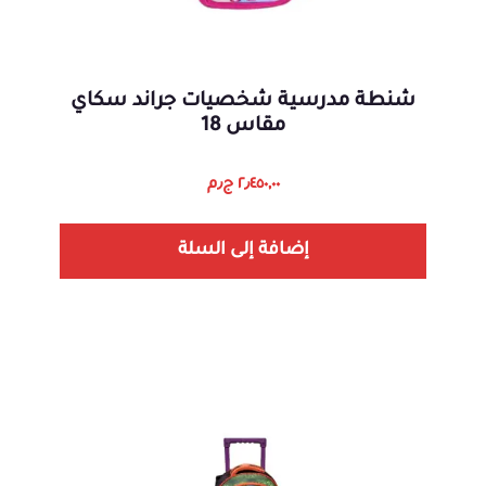
شنطة مدرسية شخصيات جراند سكاي
مقاس 18
٢٫٤٥٠,٠٠
ج٫م
إضافة إلى السلة