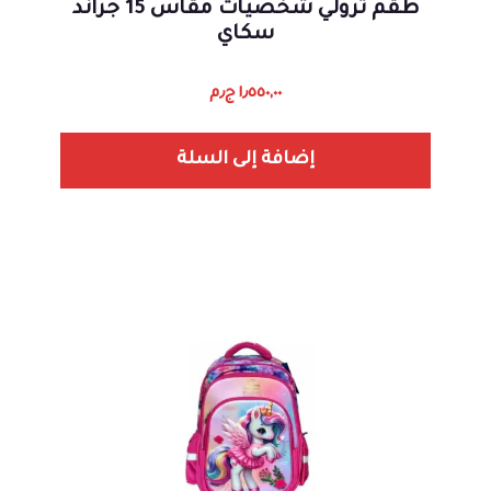
طقم ترولي شخصيات مقاس 15 جراند
سكاي
١٫٥٥٠,٠٠
ج٫م
إضافة إلى السلة