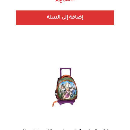
١٫٥٥٠,٠٠
ج٫م
إضافة إلى السلة