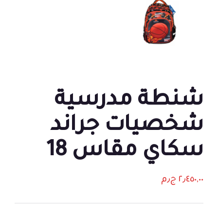
شنطة مدرسية
شخصيات جراند
سكاي مقاس 18
٢٫٤٥٠,٠٠
ج٫م