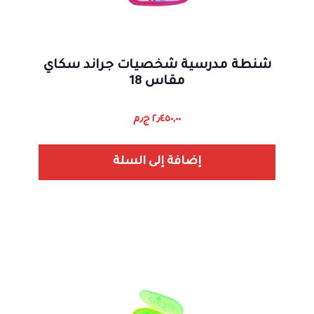
شنطة مدرسية شخصيات جراند سكاي
مقاس 18
٢٫٤٥٠,٠٠
ج٫م
إضافة إلى السلة