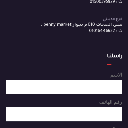
ت : 01500395929
فرع مدينتي
مبني الخدمات B10 م بجوار penny market .
ت : 01016446622
راسلنا
الاسم
رقم الهاتف