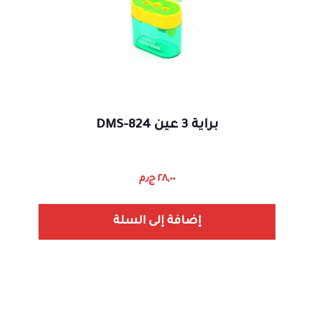
براية 3 عين DMS-824
٢٨,٠٠
ج٫م
إضافة إلى السلة