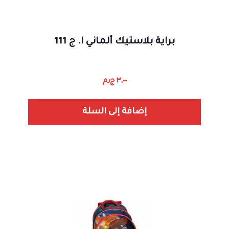
براية بلاستيك ألماني ا. ج 111
٣,٠٠
ج٫م
إضافة إلى السلة