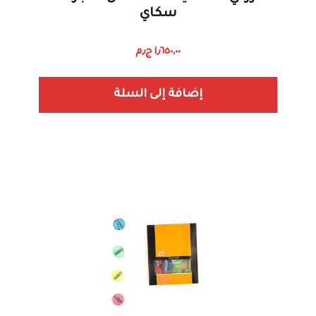
سكاي
١٫٦٥٠,٠٠
ج٫م
إضافة إلى السلة