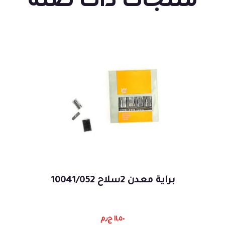
منتجات ذات صلة
براية معدن 2سلاح 10041/052
١١,٥٠
ج٫م