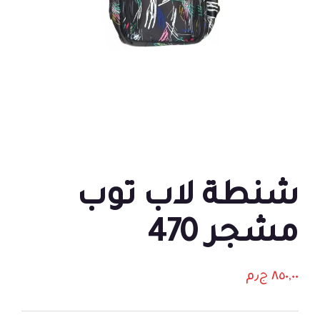
شنطة لاب توب
مشجر 470
٨٥٠,٠٠
ج٫م