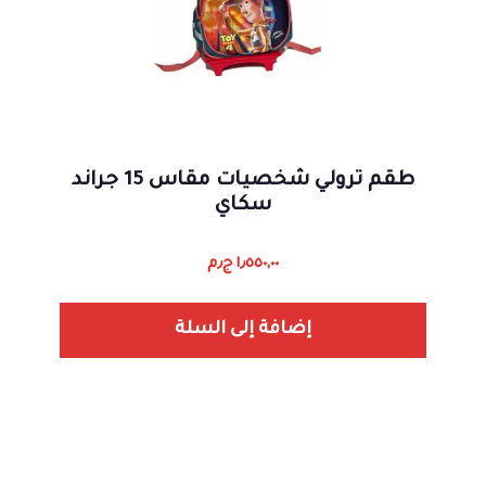
طقم ترولي شخصيات مقاس 15 جراند
سكاي
١٫٥٥٠,٠٠
ج٫م
إضافة إلى السلة