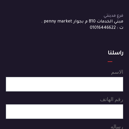
فرع مدينتي
مبني الخدمات B10 م بجوار penny market .
ت : 01016446622
راسلنا
الاسم
رقم الهاتف
رساله