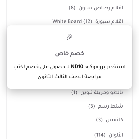
اقلام رصاص سنون
(8)
اقلام سبورة White Board
(12)
×
اقلام فسفوري
(3)
🎉
اقلام كوريكتور
(7)
خصم خاص
ادوات الفنانين
(14)
استخدم بروموكود
ND10
للحصول على خصم لكتب
مراجعة الصف الثالث الثانوي
اداوت حفر
(7)
بالطو ومريلة تلوين
(1)
شنط رسم
(3)
كانفس
(3)
الألوان
(114)