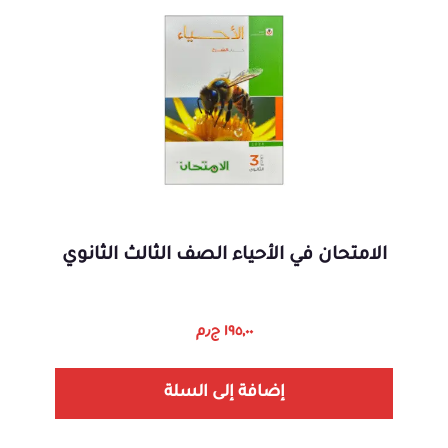
الامتحان في الأحياء الصف الثالث الثانوي
١٩٥,٠٠
ج٫م
إضافة إلى السلة