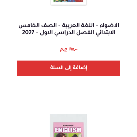
الاضواء – اللغة العربية – الصف الخامس
الابتدائي الفصل الدراسي الاول – 2027
١٩٥,٠٠
ج٫م
إضافة إلى السلة