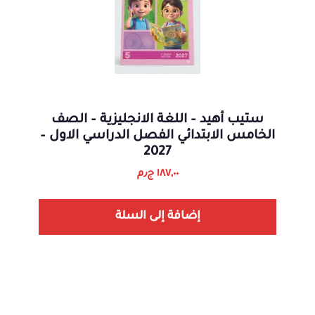
ستيب أهيد – اللغة الانجليزية – الصف
الخامس الابتدائي الفصل الدراسي الاول –
2027
١٨٧,٠٠
ج٫م
إضافة إلى السلة