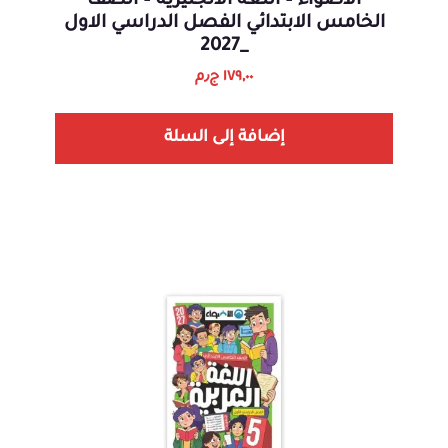
الاضواء – اللغه الانجليزية – الصف
الخامس الابتدائي الفصل الدراسي الاول
_2027
١٧٩,٠٠
ج٫م
إضافة إلى السلة