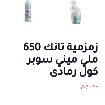
زمزمية تانك 650
ملي ميني سوبر
كول رمادى
١٩٥,٠٠
ج٫م