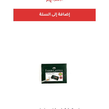
٢٫٤٥٠,٠٠
ج٫م
إضافة إلى السلة