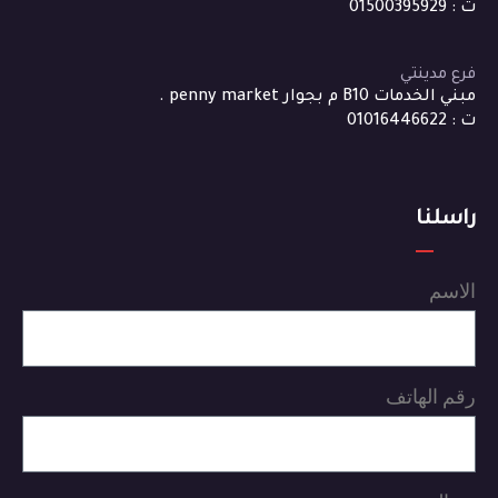
ت : 01500395929
فرع مدينتي
مبني الخدمات B10 م بجوار penny market .
ت : 01016446622
راسلنا
الاسم
رقم الهاتف