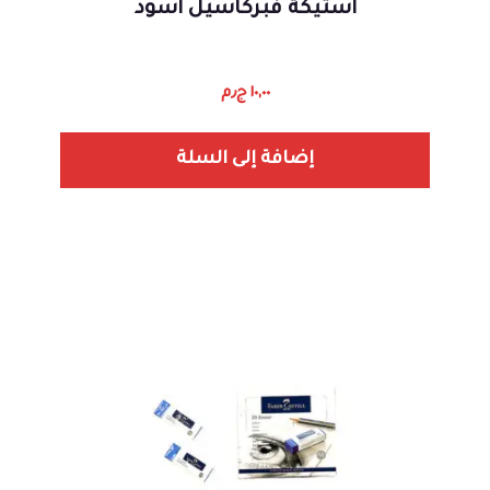
استيكة فبركاسيل اسود
١٠,٠٠
ج٫م
إضافة إلى السلة