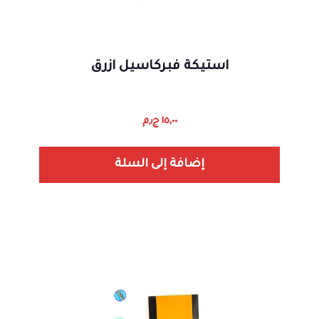
استيكة فبركاسيل ازرق
١٥,٠٠
ج٫م
إضافة إلى السلة