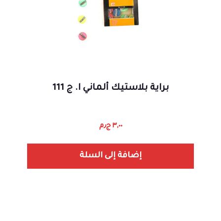
براية بلاستيك ألماني ا. ج 111
٣,٠٠
ج٫م
إضافة إلى السلة