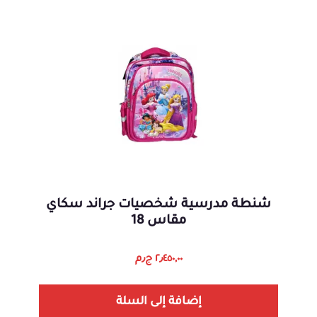
شنطة مدرسية شخصيات جراند سكاي
مقاس 18
٢٫٤٥٠,٠٠
ج٫م
إضافة إلى السلة