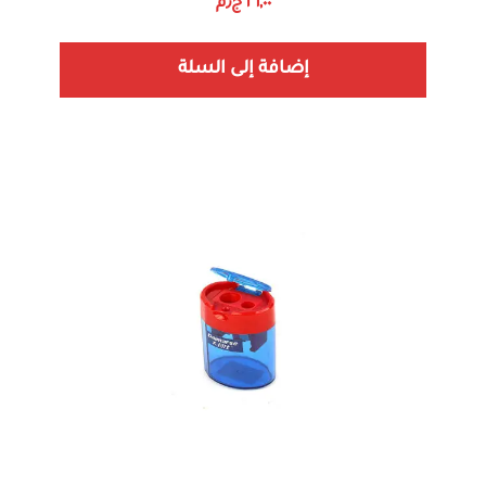
٢٦,٠٠
ج٫م
إضافة إلى السلة