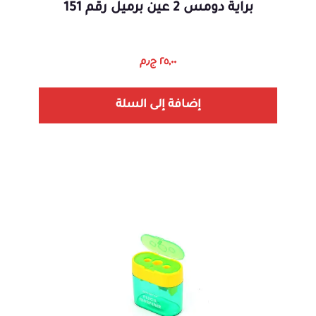
براية دومس 2 عين برميل رقم 151
٢٥,٠٠
ج٫م
إضافة إلى السلة