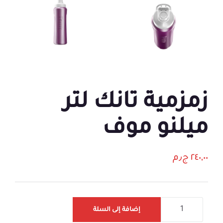
زمزمية تانك لتر
ميلنو موف
٢٤٠,٠٠
ج٫م
إضافة إلى السلة