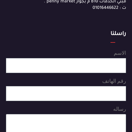
مبني الخدمات B10 م بجوار penny market .
ت : 01016446622
راسلنا
الاسم
رقم الهاتف
رساله