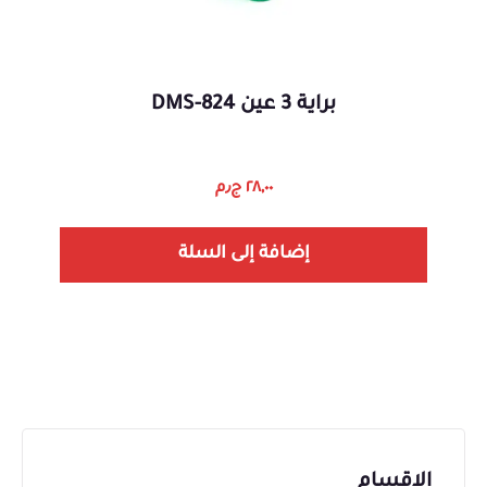
براية 3 عين DMS-824
٢٨,٠٠
ج٫م
إضافة إلى السلة
الاقسام