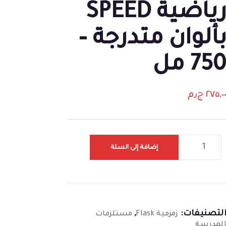
رياضية SPEED
ألوان متدرجة –
75 مل
٢٧٥,٠
ج٫م
إضافة إلى السلة
لتصنيفات:
,
زمزمية Flask
مستلزمات
لمدرسة