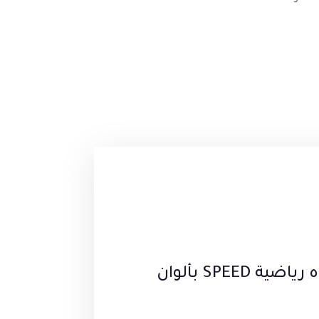
كن أول من يقيم “زجاجة مياه رياضية SPEED بألوان