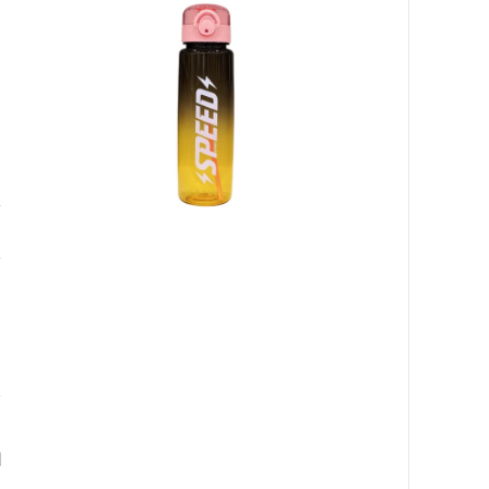
ب
0
٠
ا
ا