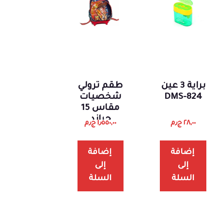
براية 3 عين
طقم ترولي
DMS-824
شخصيات
مقاس 15
جراند
٢٨,٠٠
ج٫م
١٫٥٥٠,٠٠
ج٫م
سكاي
إضافة
إضافة
إلى
إلى
السلة
السلة