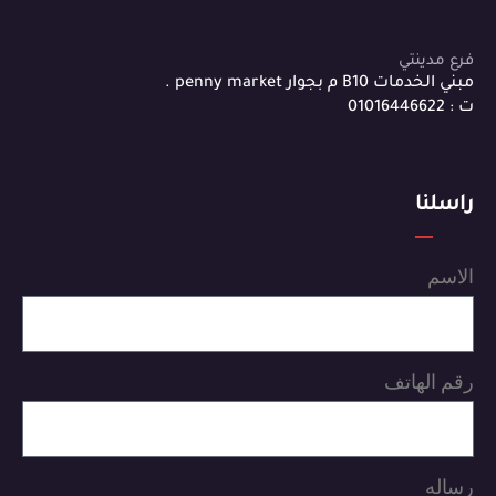
فرع مدينتي
مبني الخدمات B10 م بجوار penny market .
ت : 01016446622
راسلنا
الاسم
رقم الهاتف
رساله