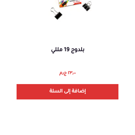
بلدوج 19 مللي
٢٣,٠٠
ج٫م
إضافة إلى السلة