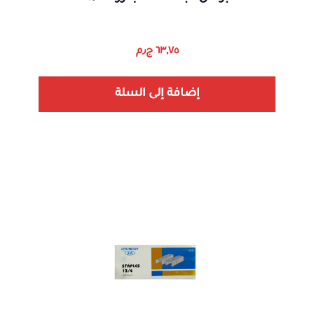
٦٣,٧٥
ج٫م
إضافة إلى السلة