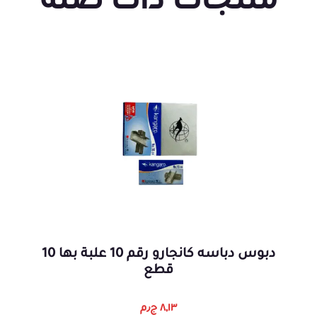
منتجات ذات صلة
دبوس دباسه كانجارو رقم 10 علبة بها 10
قطع
٨,١٣
ج٫م