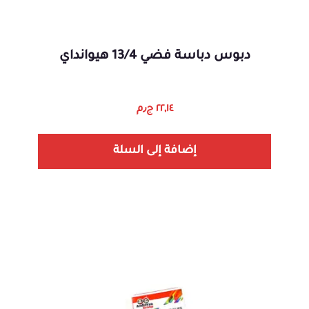
دبوس دباسة فضي 13/4 هيوانداي
٢٢,١٤
ج٫م
إضافة إلى السلة