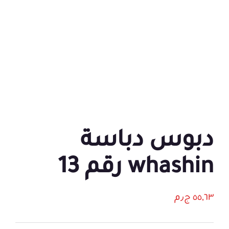
دبوس دباسة
whashin رقم 13
٥٥,٦٣
ج٫م