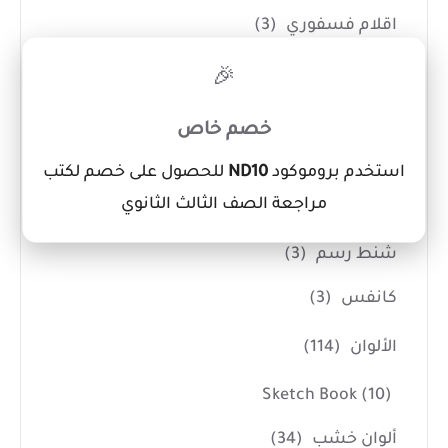
اقلام فسفوري
(3)
×
اقلام كوريكتور
(7)
🎉
ادوات الفنانين
(14)
خصم خاص
اداوت حفر
(7)
استخدم بروموكود
ND10
للحصول على خصم لكتب
مراجعة الصف الثالث الثانوي
بالطو ومريلة تلوين
(1)
شنط رسم
(3)
كانفس
(3)
الألوان
(114)
Sketch Book
(10)
ألوان خشب
(34)