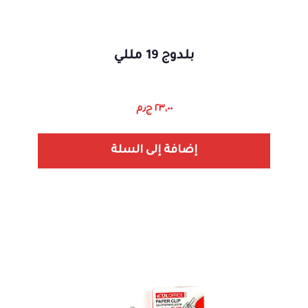
بلدوج 19 مللي
٢٣,٠٠
ج٫م
إضافة إلى السلة