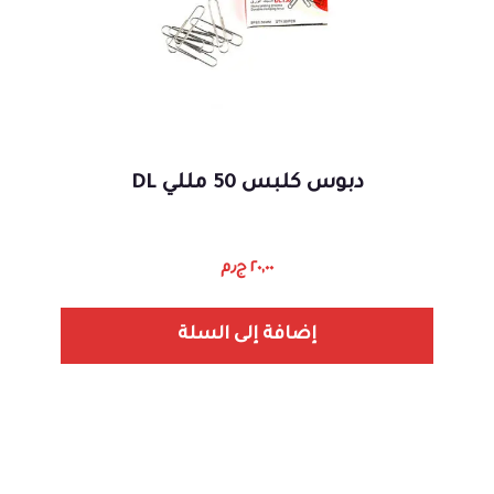
دبوس كلبس 50 مللي DL
٢٠,٠٠
ج٫م
إضافة إلى السلة