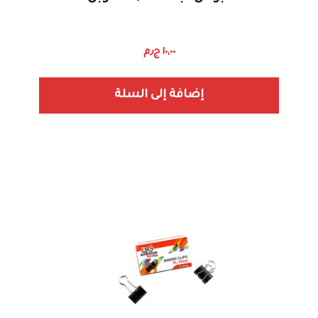
١٠,٠٠
ج٫م
إضافة إلى السلة