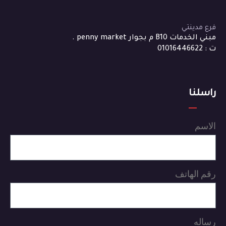
فرع مدينتي
مبني الخدمات B10 م بجوار penny market .
ت : 01016446622
راسلنا
الاسم
رقم الهاتف
رساله