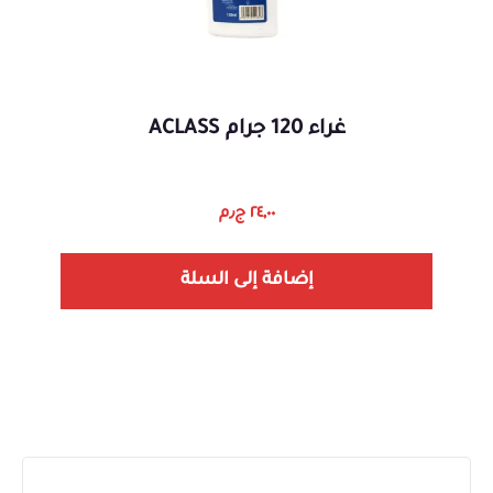
غراء 120 جرام ACLASS
٢٤,٠٠
ج٫م
إضافة إلى السلة