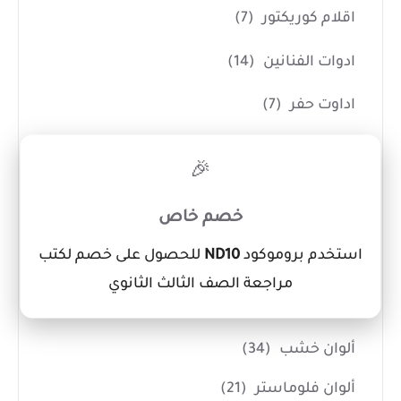
اقلام كوريكتور
(7)
ادوات الفنانين
(14)
اداوت حفر
(7)
بالطو ومريلة تلوين
(1)
×
🎉
شنط رسم
(3)
خصم خاص
كانفس
(3)
استخدم بروموكود
ND10
للحصول على خصم لكتب
الألوان
(114)
مراجعة الصف الثالث الثانوي
Sketch Book
(10)
ألوان خشب
(34)
ألوان فلوماستر
(21)