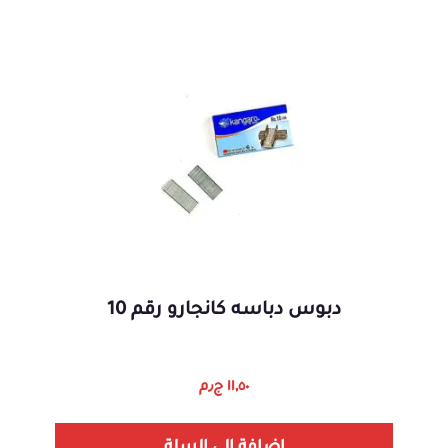
دبوس دباسه كانجارو رقم 10
١١,٥٠
ج٫م