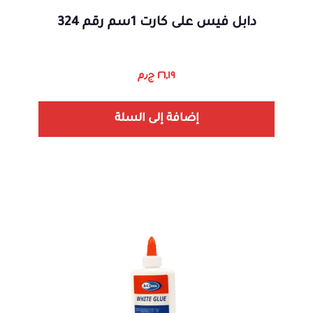
دابل فيس على كارت 1سم رقم 324
٢٦,١٩
ج٫م
إضافة إلى السلة