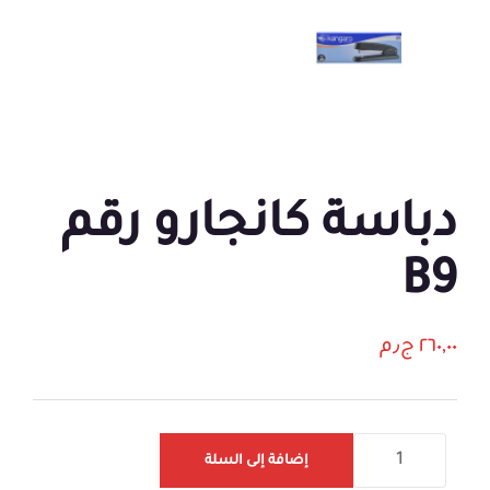
دباسة كانجارو رقم
B9
٢٦٠,٠٠
ج٫م
إضافة إلى السلة