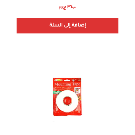
٣٦٠,٠٠
ج٫م
إضافة إلى السلة