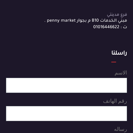
فرع مدينتي
مبني الخدمات B10 م بجوار penny market .
ت : 01016446622
راسلنا
الاسم
رقم الهاتف
رساله