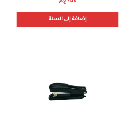
٩٦,٢٥
ج٫م
إضافة إلى السلة