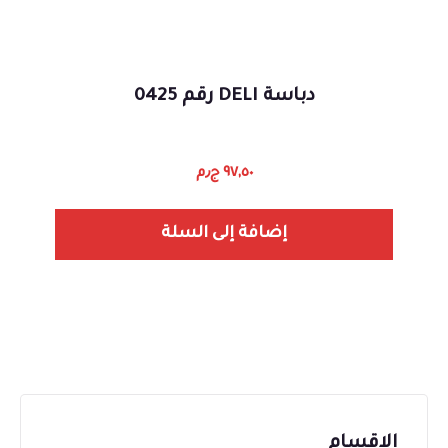
دباسة DELI رقم 0425
٩٧,٥٠
ج٫م
إضافة إلى السلة
الاقسام