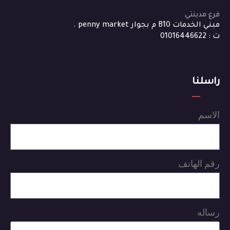
فرع مدينتي
مبني الخدمات B10 م بجوار penny market .
ت : 01016446622
راسلنا
الاسم
رقم الهاتف
رساله