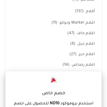
أقلام
(137)
اقلام Marker ودوكو
(11)
اقلام جاف
(47)
اقلام جيل
(8)
اقلام حبر
(27)
اقلام رصاص
(14)
اقلام رصاص سنون
(8)
×
اقلام سبورة White Board
(12)
خصم خاص
اقلام فسفوري
(3)
استخدم بروموكود
ND10
للحصول على خصم
اقلام كوريكتور
(7)