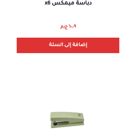
دباسة ميمكس x6
٦٠,٠٩
ج٫م
إضافة إلى السلة