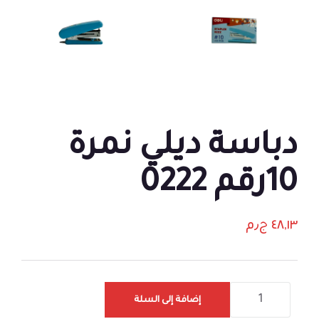
دباسة ديلي نمرة
10رقم 0222
٤٨,١٣
ج٫م
إضافة إلى السلة