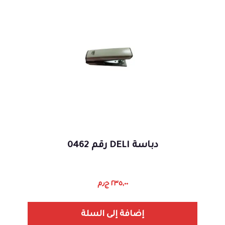
دباسة DELI رقم 0462
٢٣٥,٠٠
ج٫م
إضافة إلى السلة