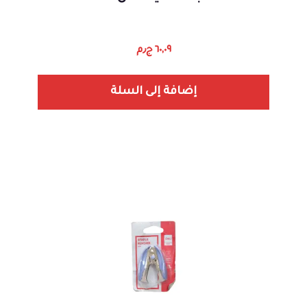
٦٠,٠٩
ج٫م
إضافة إلى السلة