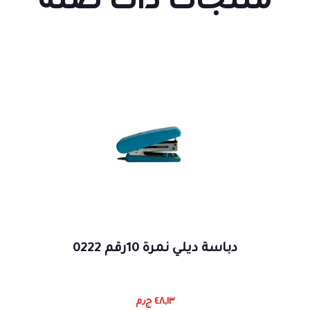
منتجات ذات صلة
دباسة ديلي نمرة 10رقم 0222
٤٨,١٣
ج٫م