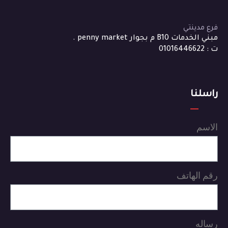
فرع مدينتي
مبني الخدمات B10 م بجوار penny market .
ت : 01016446622
راسلنا
الاسم
رقم الهاتف
رساله