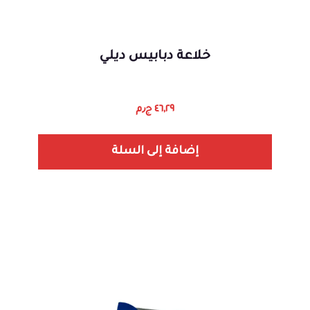
خلاعة دبابيس ديلي
٤٦,٢٩
ج٫م
إضافة إلى السلة