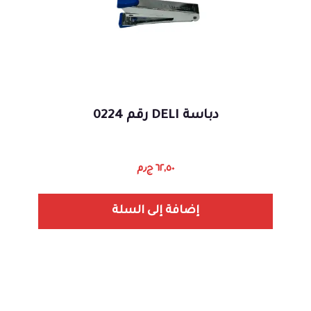
دباسة DELI رقم 0224
٦٢,٥٠
ج٫م
إضافة إلى السلة