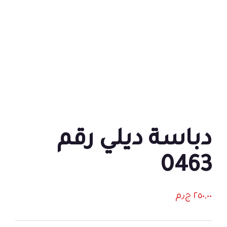
دباسة ديلي رقم
0463
٢٥٠,٠٠
ج٫م