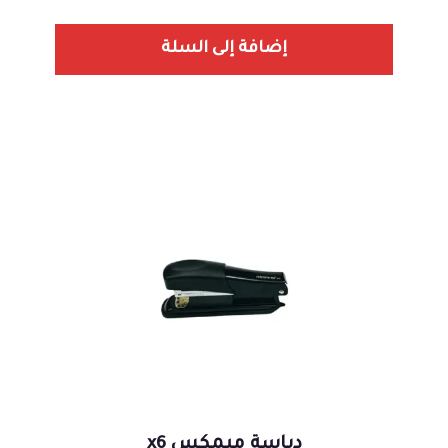
إضافة إلى السلة
دباسة ميمكس x6