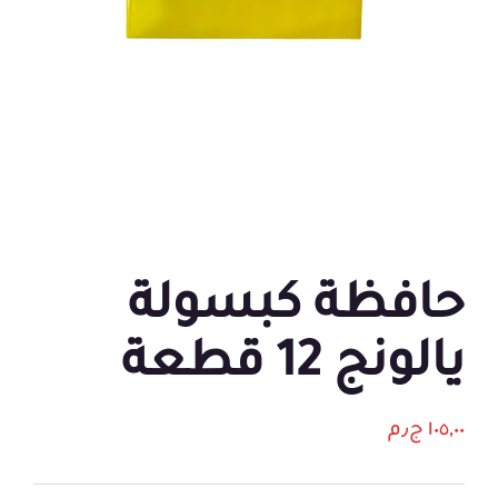
حافظة كبسولة
يالونج 12 قطعة
١٠٥,٠٠
ج٫م