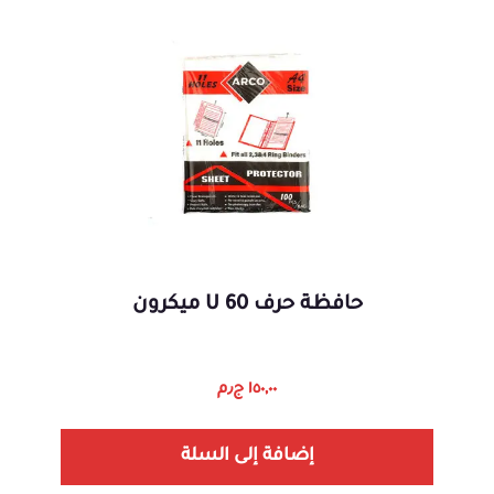
حافظة حرف 60 U ميكرون
١٥٠,٠٠
ج٫م
إضافة إلى السلة