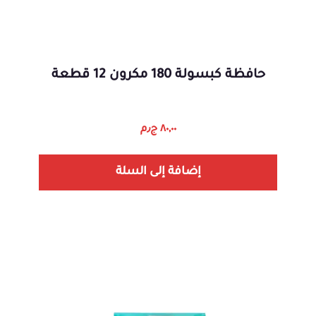
حافظة كبسولة 180 مكرون 12 قطعة
٨٠,٠٠
ج٫م
إضافة إلى السلة