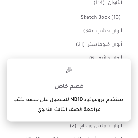
الألوان
(114)
Sketch Book
(10)
ألوان خشب
(34)
ألوان فلوماستر
(21)
ألوان مائية
(6)
×
🎉
الوان اكريليك
(5)
الوان جواش
(5)
خصم خاص
الوان زيت
(1)
استخدم بروموكود
ND10
للحصول على خصم لكتب
مراجعة الصف الثالث الثانوي
الوان شمع وباستل
(25)
الوان قماش وزجاج
(2)