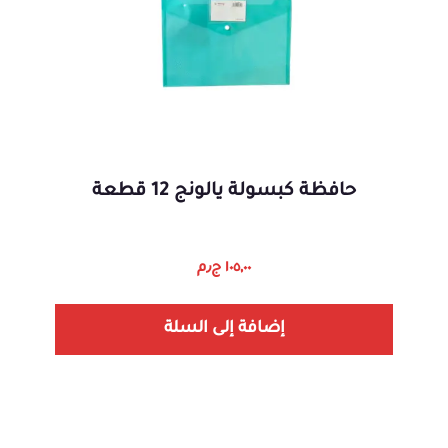
حافظة كبسولة يالونج 12 قطعة
١٠٥,٠٠
ج٫م
إضافة إلى السلة