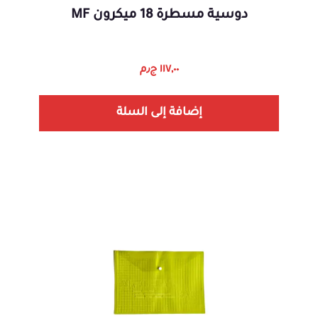
دوسية مسطرة 18 ميكرون MF
١١٧,٠٠
ج٫م
إضافة إلى السلة