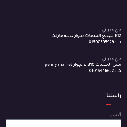
فرع مدينتي
B12 مجمع الخدمات بجوار جملة ماركت
ت : 01500395929
فرع مدينتي
مبني الخدمات B10 م بجوار penny market .
ت : 01016446622
راسلنا
الاسم