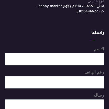
فرع مدينتي
مبني الخدمات B10 م بجوار penny market .
ت : 01016446622
راسلنا
الاسم
رقم الهاتف
رساله