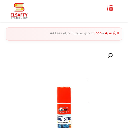
الرئيسية
»
Shop
»
جلو ستيك 8 جرام A-CLass