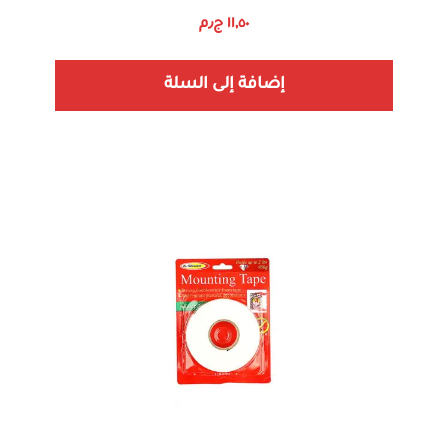
١١,٥٠
ج٫م
إضافة إلى السلة