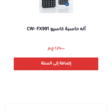
آله حاسبة كاسيو CW- FX991
٢٫٢٥٠,٠٠
ج٫م
إضافة إلى السلة