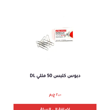
دبوس كلبس 50 مللي DL
٢٠,٠٠
ج٫م