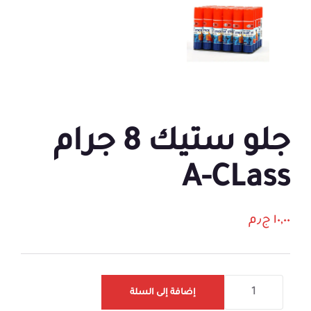
جلو ستيك 8 جرام
A-CLass
١٠,٠٠
ج٫م
إضافة إلى السلة