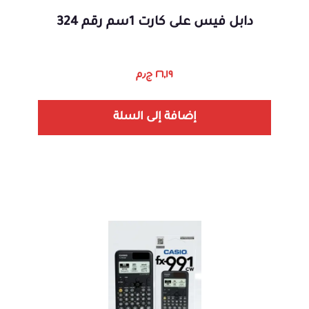
دابل فيس على كارت 1سم رقم 324
٢٦,١٩
ج٫م
إضافة إلى السلة