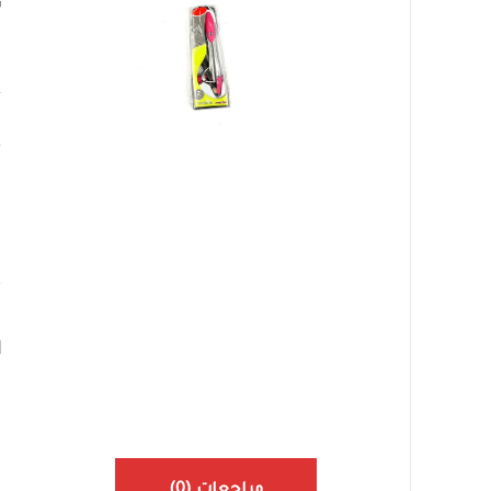
F
٠
ا