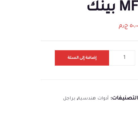
M بينك
٥٠,٠
ج٫م
إضافة إلى السلة
لتصنيفات:
,
أدوات هندسية
براجل