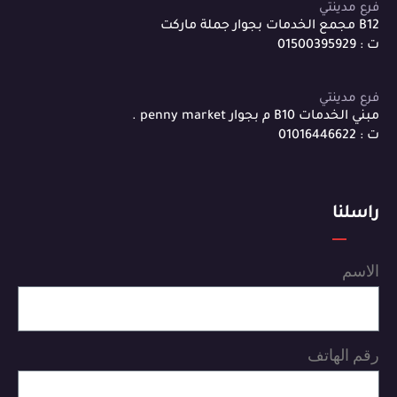
فرع مدينتي
B12 مجمع الخدمات بجوار جملة ماركت
ت : 01500395929
فرع مدينتي
مبني الخدمات B10 م بجوار penny market .
ت : 01016446622
راسلنا
الاسم
رقم الهاتف