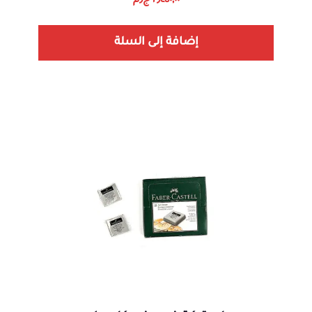
٢٫٤٥٠,٠٠
ج٫م
إضافة إلى السلة