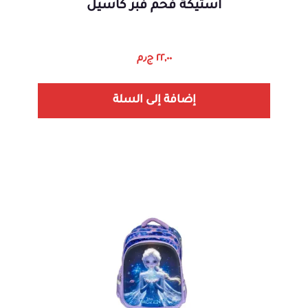
استيكة فحم فبر كاسيل
٢٢,٠٠
ج٫م
إضافة إلى السلة