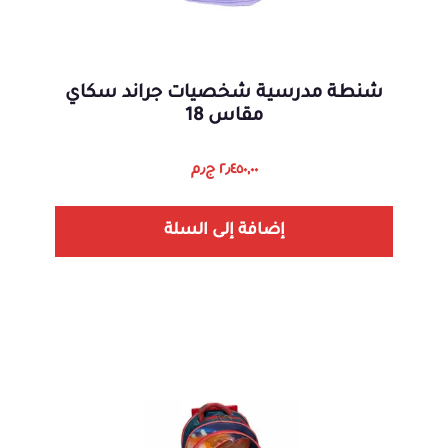
شنطة مدرسية شخصيات جراند سكاي
مقاس 18
٢٫٤٥٠,٠٠
ج٫م
إضافة إلى السلة