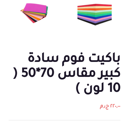
باكيت فوم سادة
كبير مقاس 70*50 (
10 لون )
٢٢٠,٠٠
ج٫م