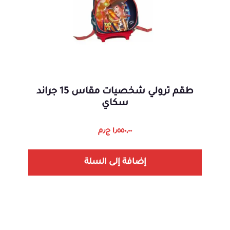
طقم ترولي شخصيات مقاس 15 جراند
سكاي
١٫٥٥٠,٠٠
ج٫م
إضافة إلى السلة