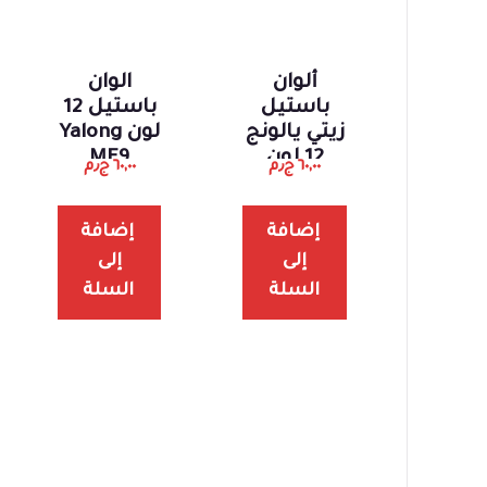
ألوان
الوان
باستيل
باستيل 12
زيتي يالونج
لون Yalong
12 لون
MF9
٦٠,٠٠
ج٫م
٦٠,٠٠
ج٫م
إضافة
إضافة
إلى
إلى
السلة
السلة