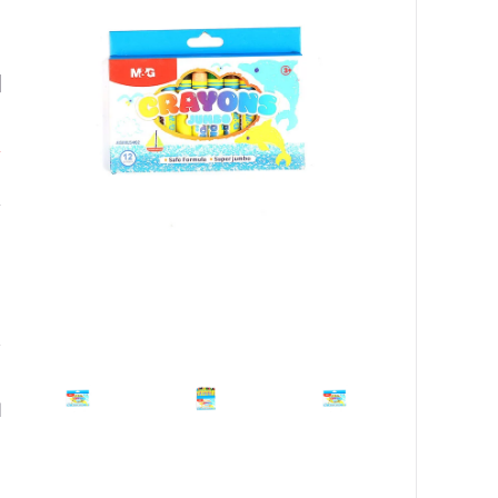
G
٠
ا