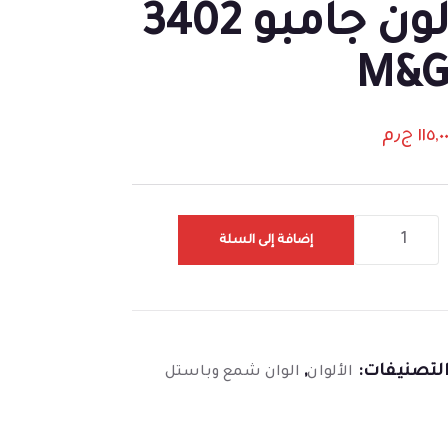
لون جامبو 3402
M&
١١٥,٠
ج٫م
إضافة إلى السلة
لتصنيفات:
,
الألوان
الوان شمع وباستل