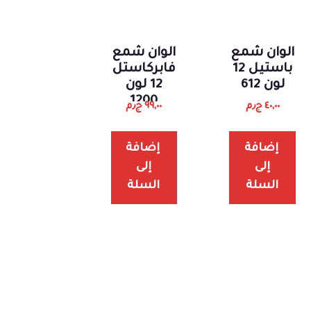
الوان شمع
الوان شمع
باستيل 12
فابركاستل
لون 612
12 لون
1200
٤٠,٠٠
ج٫م
٩٩,٠٠
ج٫م
إضافة
إضافة
إلى
إلى
السلة
السلة