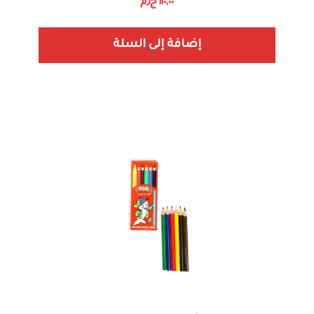
١١٠,٠٠
ج٫م
إضافة إلى السلة