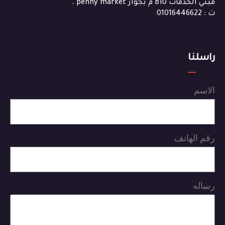
مبني الخدمات B10 م بجوار penny market .
ت : 01016446622
راسلنا
الاسم
رقم الهاتف
رساله