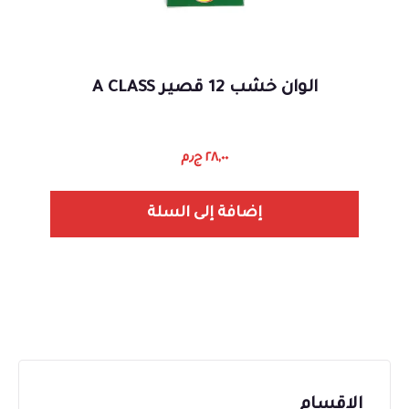
الوان خشب 12 قصير A CLASS
٢٨,٠٠
ج٫م
إضافة إلى السلة
الاقسام