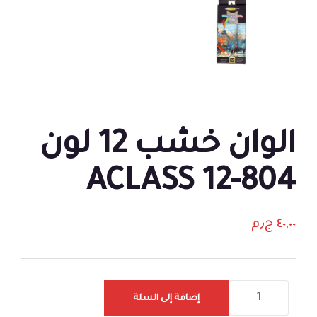
الوان خشب 12 لون
804-12 ACLASS
٤٠,٠٠
ج٫م
إضافة إلى السلة