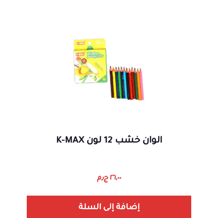
الوان خشب 12 لون K-MAX
٢٦,٠٠
ج٫م
إضافة إلى السلة