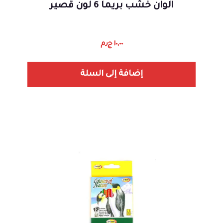
الوان خشب بريما 6 لون قصير
١٠,٠٠
ج٫م
إضافة إلى السلة