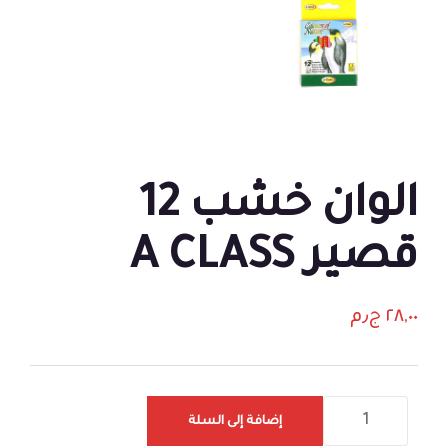
الوان خشب 12
قصير A CLASS
٢٨,٠٠
ج٫م
إضافة إلى السلة