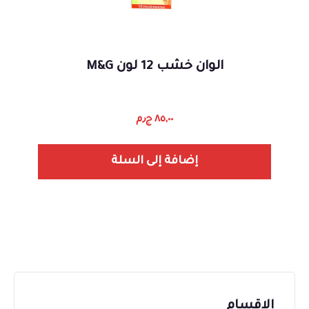
الوان خشب 12 لون M&G
٨٥,٠٠
ج٫م
إضافة إلى السلة
الاقسام