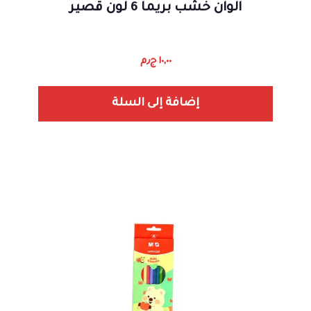
الوان خشب بريما 6 لون قصير
١٠,٠٠
ج٫م
إضافة إلى السلة