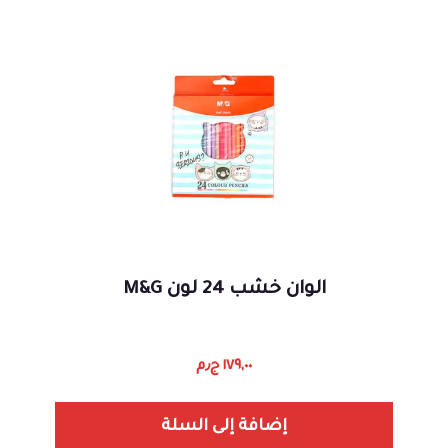
الوان خشب 24 لون M&G
١٧٩,٠٠
ج٫م
إضافة إلى السلة