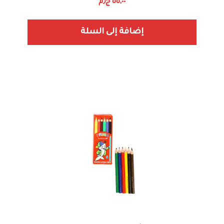
٥٥,٠٠
ج٫م
إضافة إلى السلة