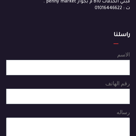
مبني الخدمات B10 م بجوار penny market .
ت : 01016446622
راسلنا
الاسم
رقم الهاتف
رساله