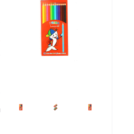
ط
٠
ا