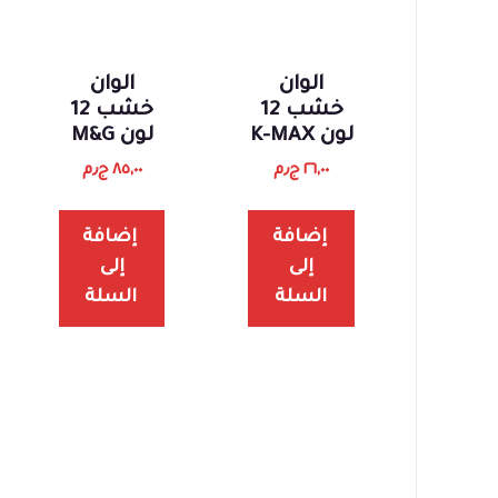
الوان
الوان
خشب 12
خشب 12
لون K-MAX
لون M&G
٢٦,٠٠
ج٫م
٨٥,٠٠
ج٫م
إضافة
إضافة
إلى
إلى
السلة
السلة