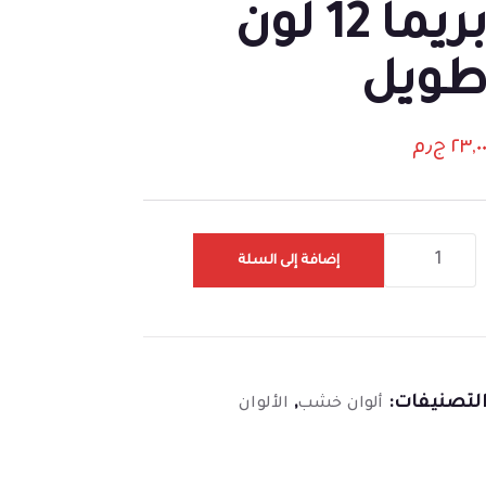
بريما 12 لون
ويل
٢٣,٠
ج٫م
إضافة إلى السلة
لتصنيفات:
,
ألوان خشب
الألوان