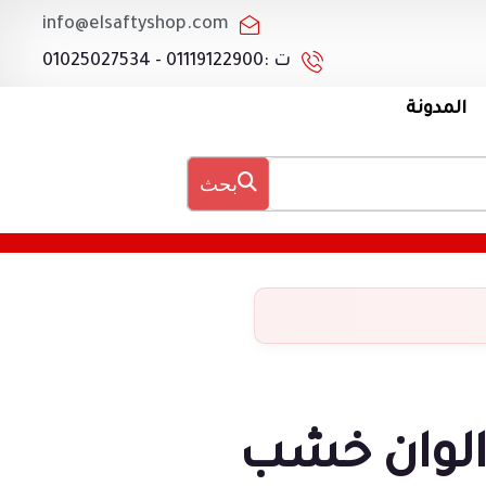
info@elsaftyshop.com
ت :01119122900 - 01025027534
المدونة
بحث
لوان خشب