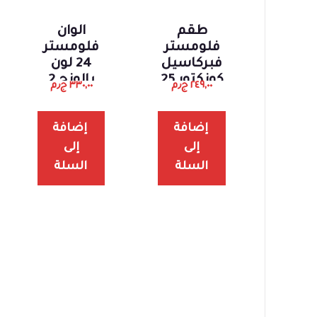
طقم
الوان
فلومستر
فلومستر
فبركاسيل
24 لون
كونكتور 25
يالونج 2
٢٤٩,٠٠
ج٫م
٣٣٠,٠٠
ج٫م
لون
لون
إضافة
إضافة
إلى
إلى
السلة
السلة