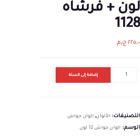
ون + فرشاه
112
٢٢٥,٠
ج٫م
إضافة إلى السلة
لتصنيفات:
,
الألوان
الوان جواش
لوسم:
الوان جواش 12 لون