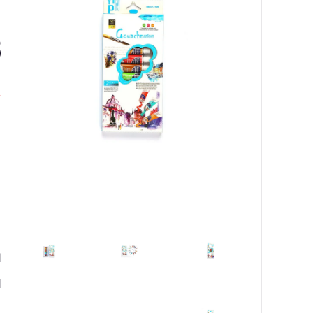
ل
8
٠
ا
ا