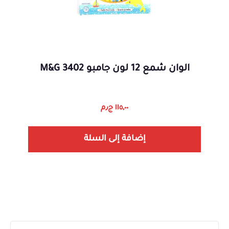
الوان شمع 12 لون جامبو 3402 M&G
١١٥,٠٠
ج٫م
إضافة إلى السلة