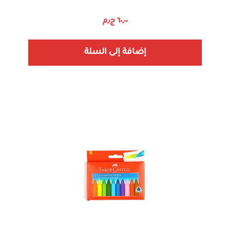
٦٠,٠٠
ج٫م
إضافة إلى السلة