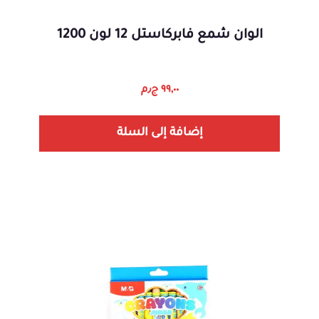
الوان شمع فابركاستل 12 لون 1200
٩٩,٠٠
ج٫م
إضافة إلى السلة