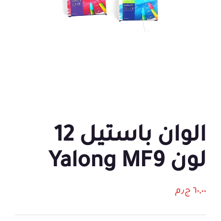
الوان باستيل 12
لون Yalong MF9
٦٠,٠٠
ج٫م