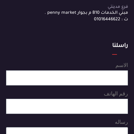
فرع مدينتي
مبني الخدمات B10 م بجوار penny market .
ت : 01016446622
راسلنا
الاسم
رقم الهاتف
رساله