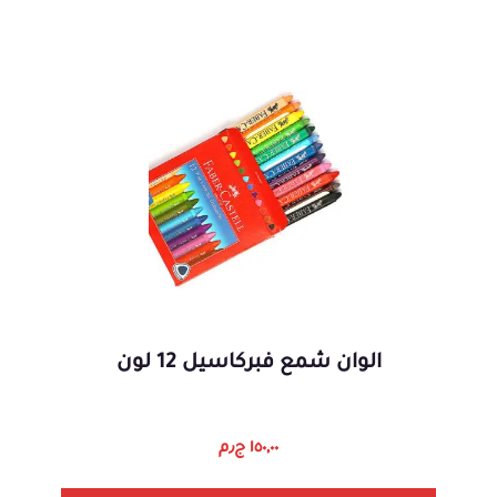
الوان شمع فبركاسيل 12 لون
١٥٠,٠٠
ج٫م