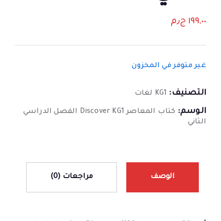
١٩٩,٠٠
ج٫م
غير متوفر في المخزون
التصنيف:
KG1 لغات
الوسم:
كتاب المعاصر Discover KG1 الفصل الدراسي
الثاني
الوصف
مراجعات (0)