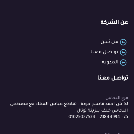
عن الشركة
من نحن
تواصل معنا
المدونة
تواصل معنا
فرع النحاس
53 ش احمد قاسم جودة – تقاطع عباس العقاد مع مصطفى
النحاس خلف بنزينة توتال
ت : 23844994 - 01025027534