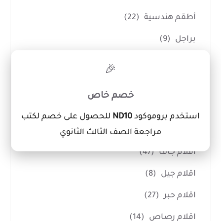
أطقم هندسية
(22)
براجل
(9)
مثلثات
(3)
×
🎉
مساطر
(18)
خصم خاص
أقلام
(137)
استخدم بروموكود
ND10
للحصول على خصم لكتب
اقلام Marker ودوكو
(11)
مراجعة الصف الثالث الثانوي
اقلام جاف
(47)
اقلام جيل
(8)
اقلام حبر
(27)
اقلام رصاص
(14)