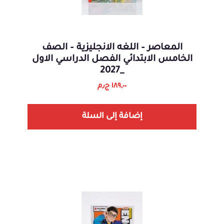
المعاصر – اللغه الانجليزية – الصف
الخامس الابتدائي الفصل الدراسي الاول
_2027
١٨٩,٠٠
ج٫م
إضافة إلى السلة