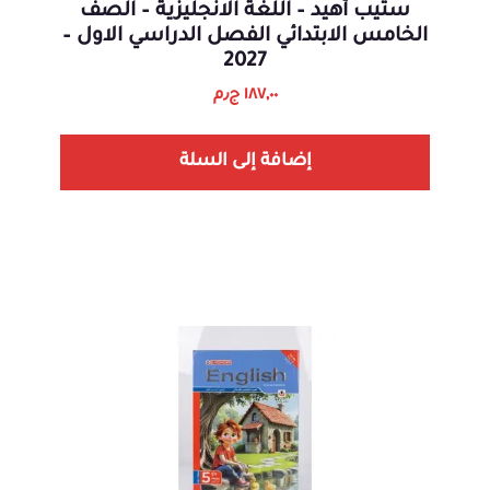
ستيب أهيد – اللغة الانجليزية – الصف
الخامس الابتدائي الفصل الدراسي الاول –
2027
١٨٧,٠٠
ج٫م
إضافة إلى السلة