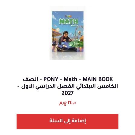
PONY – Math – MAIN BOOK – الصف
الخامس الابتدائي الفصل الدراسي الاول –
2027
٢٤٠,٠٠
ج٫م
إضافة إلى السلة