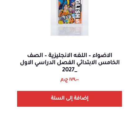
الاضواء – اللغه الانجليزية – الصف
الخامس الابتدائي الفصل الدراسي الاول
_2027
١٧٩,٠٠
ج٫م
إضافة إلى السلة