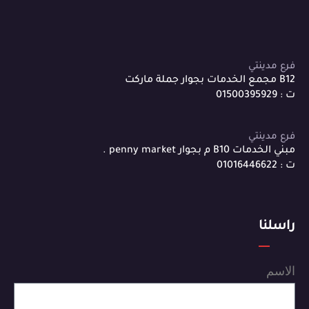
فرع مدينتي
B12 مجمع الخدمات بجوار جملة ماركت
ت : 01500395929
فرع مدينتي
مبني الخدمات B10 م بجوار penny market .
ت : 01016446622
راسلنا
الاسم