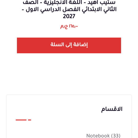
ستيب أهيد – اللغة الانجليزية – الصف
الثاني الابتدائي الفصل الدراسي الاول –
2027
١٦٥,٠٠
ج٫م
إضافة إلى السلة
الاقسام
Notebook
(33)