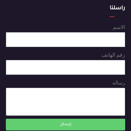
راسلنا
الاسم
رقم الهاتف
رساله
إرسال