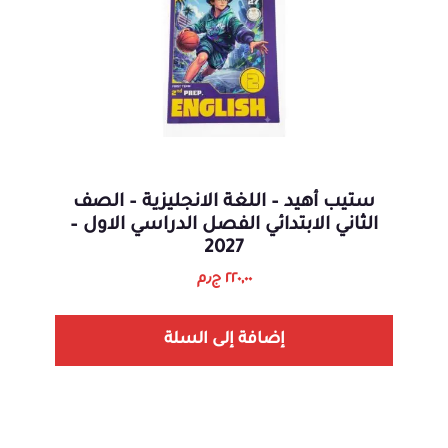
ستيب أهيد – اللغة الانجليزية – الصف
الثاني الابتدائي الفصل الدراسي الاول –
2027
٢٢٠,٠٠
ج٫م
إضافة إلى السلة