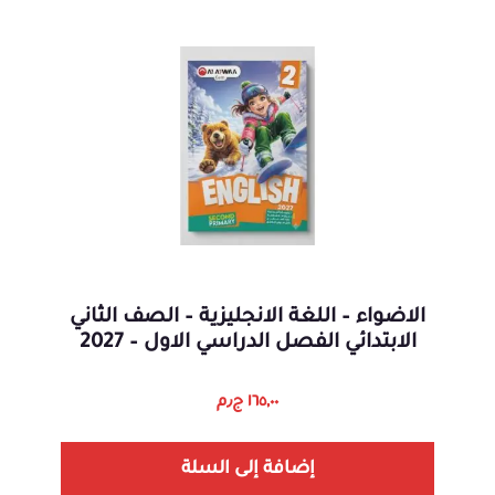
الاضواء – اللغة الانجليزية – الصف الثاني
الابتدائي الفصل الدراسي الاول – 2027
١٦٥,٠٠
ج٫م
إضافة إلى السلة