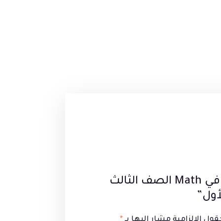
كن أول من يقيم “المعاصر في Math الصف الثالث
أول”
قول الإلزامية مشار إليها بـ
*