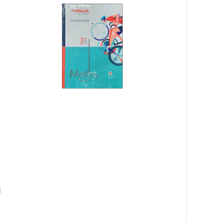
ا
ا
ا
٠
غ
ا
ا
ك