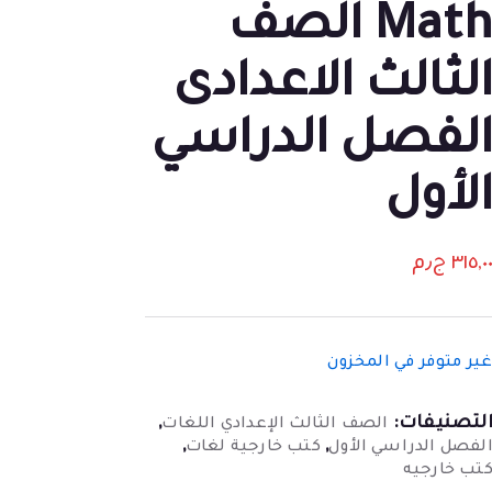
Math الصف
لثالث الاعدادى
لفصل الدراسي
لأول
٣١٥,٠
ج٫م
ير متوفر في المخزون
لتصنيفات:
,
الصف الثالث الإعدادي اللغات
,
,
لفصل الدراسي الأول
كتب خارجية لغات
تب خارجيه