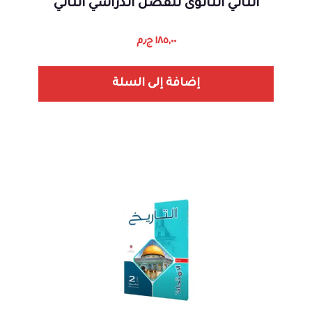
الثاني الثانوى للفصل الدراسي الثاني
١٨٥,٠٠
ج٫م
إضافة إلى السلة