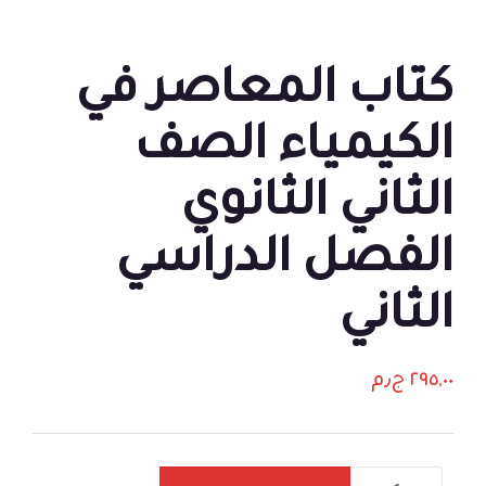
كتاب المعاصر في
الكيمياء الصف
الثاني الثانوي
الفصل الدراسي
الثاني
٢٩٥,٠٠
ج٫م