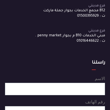
فرع مدينتي
B12 مجمع الخدمات بجوار جملة ماركت
ت : 01500395929
فرع مدينتي
مبني الخدمات B10 م بجوار penny market .
ت : 01016446622
راسلنا
الاسم
رقم الهاتف