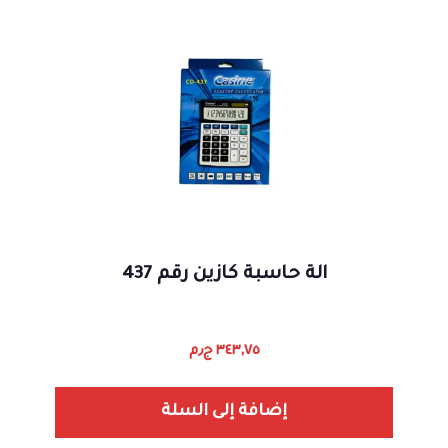
الة حاسبة كازين رقم 437
٣٤٣,٧٥
ج٫م
إضافة إلى السلة