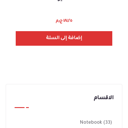
١٨١,٢٥
ج٫م
إضافة إلى السلة
الاقسام
Notebook
(33)