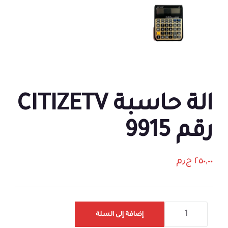
الة حاسبة CITIZETV
رقم 9915
٢٥٠,٠٠
ج٫م
إضافة إلى السلة