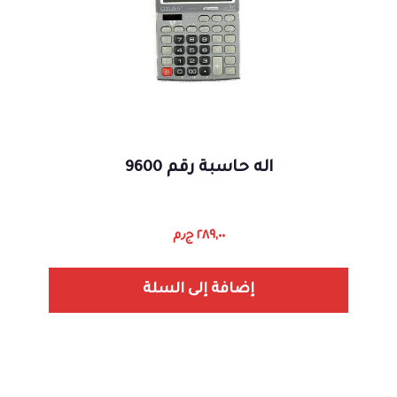
اله حاسبة رقم 9600
٢٨٩,٠٠
ج٫م
إضافة إلى السلة