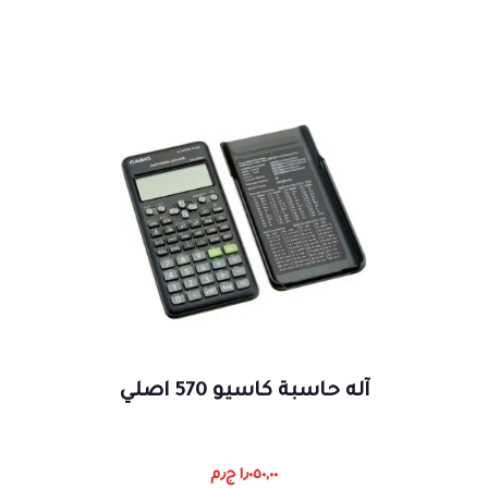
آله حاسبة كاسيو 570 اصلي
١٫٠٥٠,٠٠
ج٫م