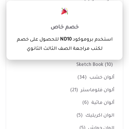
×
بالطو ومريلة تلوين
(1)
شنط رسم
(3)
خصم خاص
كانفس
(3)
استخدم بروموكود
ND10
للحصول على خصم
لكتب مراجعة الصف الثالث الثانوي
الألوان
(114)
Sketch Book
(10)
ألوان خشب
(34)
ألوان فلوماستر
(21)
ألوان مائية
(6)
الوان اكريليك
(5)
الوان جواش
(5)