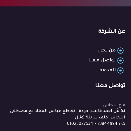
عن الشركة
من نحن
تواصل معنا
المدونة
تواصل معنا
فرع النحاس
53 ش احمد قاسم جودة – تقاطع عباس العقاد مع مصطفى
النحاس خلف بنزينة توتال
ت : 23844994 - 01025027534