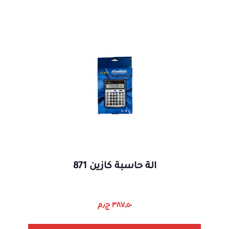
الة حاسبة كازين 871
٣٨٧,٥٠
ج٫م