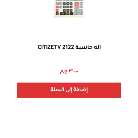
اله حاسبة 2122 CITIZETV
٣٦٠,٠٠
ج٫م
إضافة إلى السلة