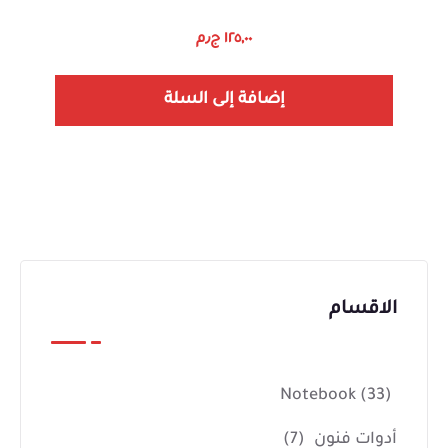
١٢٥,٠٠
ج٫م
إضافة إلى السلة
الاقسام
Notebook
(33)
أدوات فنون
(7)