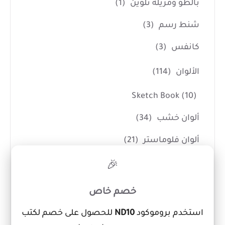
بالطو ومريلة تلوين
(1)
شنط رسم
(3)
كانفس
(3)
الألوان
(114)
Sketch Book
(10)
ألوان خشب
(34)
ألوان فلوماستر
(21)
×
ألوان مائية
(6)
🎉
الوان اكريليك
(5)
خصم خاص
الوان جواش
(5)
استخدم بروموكود
ND10
للحصول على خصم لكتب