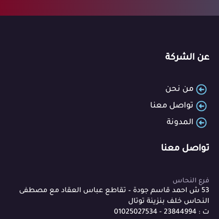
عن الشركة
من نحن
تواصل معنا
المدونة
تواصل معنا
فرع النحاس
53 ش احمد قاسم جودة – تقاطع عباس العقاد مع مصطفى
النحاس خلف بنزينة توتال
ت : 23844994 - 01025027534