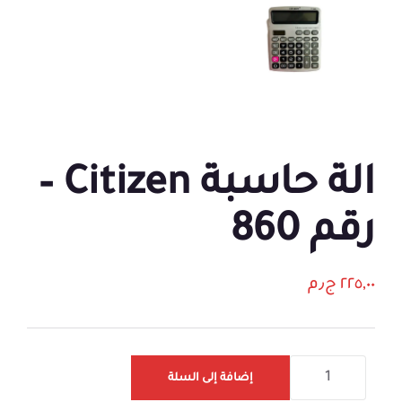
الة حاسبة Citizen –
رقم 860
٢٢٥,٠٠
ج٫م
إضافة إلى السلة