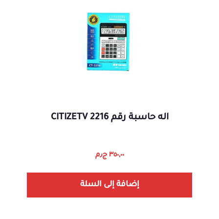
اله حاسبة رقم 2216 CITIZETV
٣٥٠,٠٠
ج٫م
إضافة إلى السلة