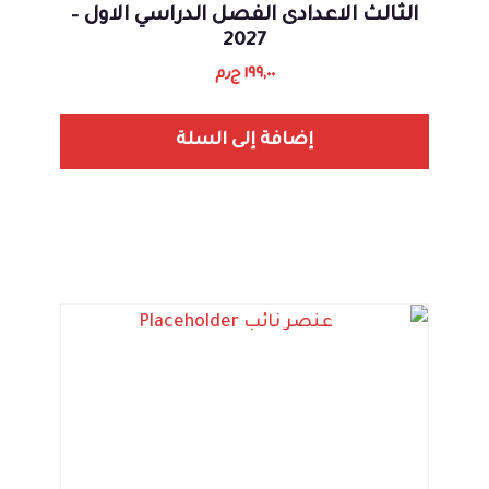
الثالث الاعدادى الفصل الدراسي الاول –
2027
١٩٩,٠٠
ج٫م
إضافة إلى السلة