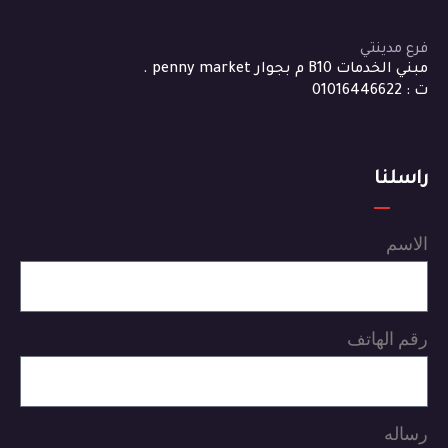
فرع مدينتي
مبني الخدمات B10 م بجوار penny market .
ت : 01016446622
راسلنا
الاسم
رقم الهاتف
رساله