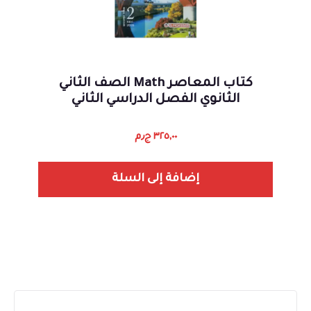
كتاب المعاصر Math الصف الثاني
الثانوي الفصل الدراسي الثاني
٣٢٥,٠٠
ج٫م
إضافة إلى السلة