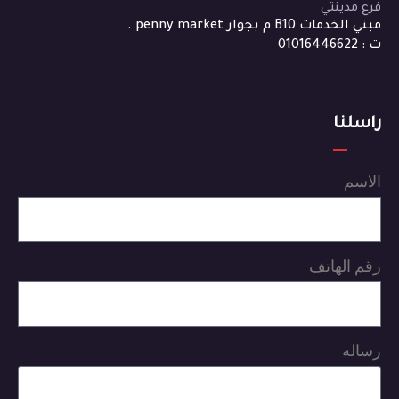
فرع مدينتي
مبني الخدمات B10 م بجوار penny market .
ت : 01016446622
راسلنا
الاسم
رقم الهاتف
رساله