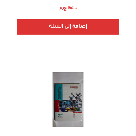
١٨٥,٠٠
ج٫م
إضافة إلى السلة