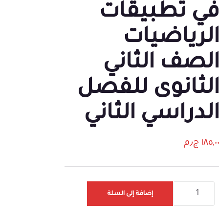
ي تطبيقات
لرياضيات
لصف الثاني
لثانوى للفصل
لدراسي الثاني
١٨٥,٠
ج٫م
إضافة إلى السلة