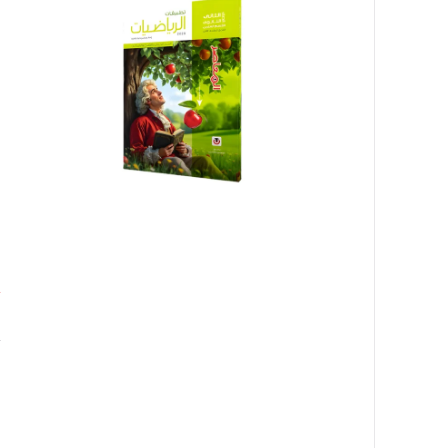
ف
ا
ا
ا
ا
٠