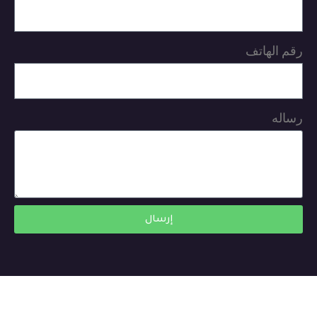
رقم الهاتف
رساله
إرسال