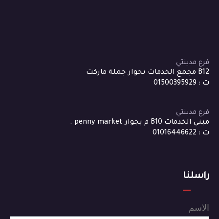
فرع مدينتي
B12 مجمع الخدمات بجوار جملة ماركت
ت : 01500395929
فرع مدينتي
مبني الخدمات B10 م بجوار penny market .
ت : 01016446622
راسلنا
الاسم