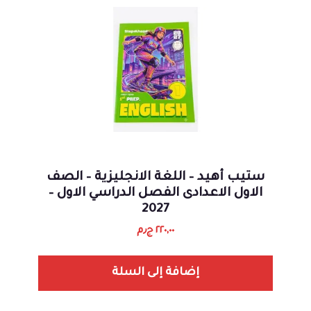
ستيب أهيد – اللغة الانجليزية – الصف
الاول الاعدادى الفصل الدراسي الاول –
2027
٢٢٠,٠٠
ج٫م
إضافة إلى السلة