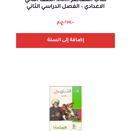
كتاب المعاصر Math الصف الثاني
الاعدادي – الفصل الدراسي الثاني
٢٥٧,٠٠
ج٫م
إضافة إلى السلة