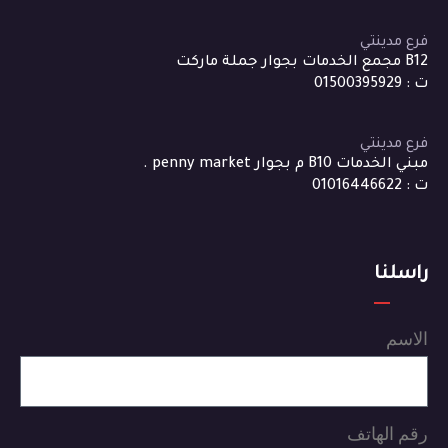
فرع مدينتي
B12 مجمع الخدمات بجوار جملة ماركت
ت : 01500395929
فرع مدينتي
مبني الخدمات B10 م بجوار penny market .
ت : 01016446622
راسلنا
الاسم
رقم الهاتف