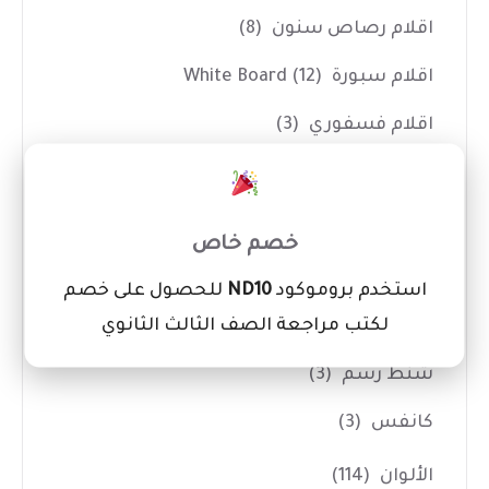
اقلام رصاص سنون
(8)
اقلام سبورة White Board
(12)
اقلام فسفوري
(3)
اقلام كوريكتور
(7)
×
ادوات الفنانين
(14)
خصم خاص
اداوت حفر
(7)
استخدم بروموكود
ND10
للحصول على خصم
لكتب مراجعة الصف الثالث الثانوي
بالطو ومريلة تلوين
(1)
شنط رسم
(3)
كانفس
(3)
الألوان
(114)