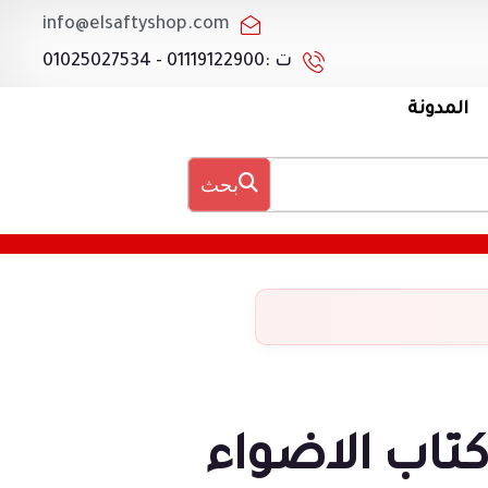
info@elsaftyshop.com
ت :01119122900 - 01025027534
المدونة
بحث
تاب الاضواء