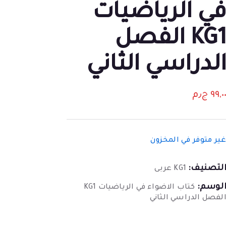
ي الرياضيات
KG1 الفصل
لدراسي الثاني
٩٩,٠
ج٫م
ير متوفر في المخزون
لتصنيف:
KG1 عربى
لوسم:
كتاب الاضواء في الرياضيات KG1
لفصل الدراسي الثاني