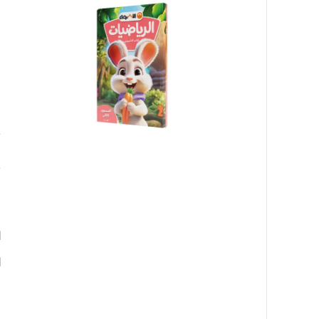
ف
ا
٠
غ
ا
ا
ا