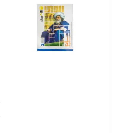
ف
ا
ا
ا
ل
ا
٠
غ