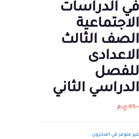
ي الدراسات
لاجتماعية
لصف الثالث
لاعدادى
لفصل
لدراسي الثاني
١٤٩,٠
ج٫م
ير متوفر في المخزون