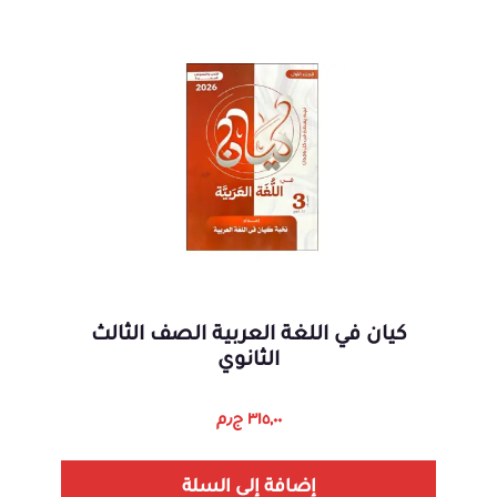
كيان في اللغة العربية الصف الثالث
الثانوي
٣١٥,٠٠
ج٫م
إضافة إلى السلة