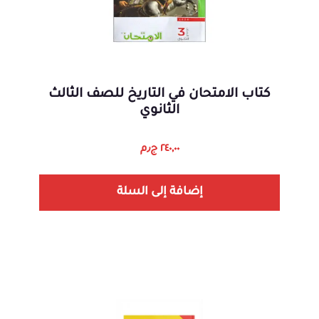
كتاب الامتحان في التاريخ للصف الثالث
الثانوي
٢٤٠,٠٠
ج٫م
إضافة إلى السلة