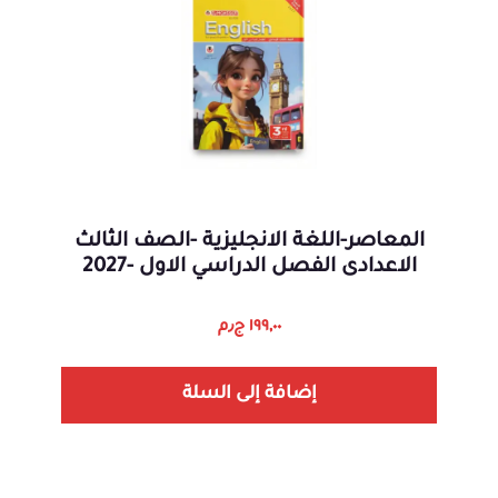
المعاصر-اللغة الانجليزية -الصف الثالث
الاعدادى الفصل الدراسي الاول -2027
١٩٩,٠٠
ج٫م
إضافة إلى السلة