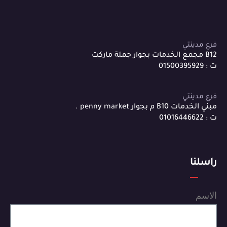
فرع مدينتي
B12 مجمع الخدمات بجوار جملة ماركت
ت : 01500395929
فرع مدينتي
مبني الخدمات B10 م بجوار penny market .
ت : 01016446622
راسلنا
الاسم