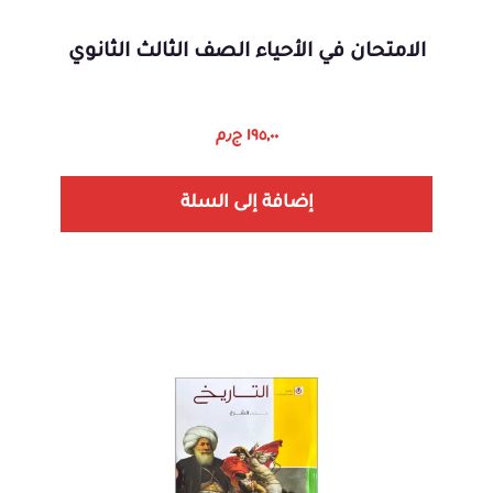
الامتحان في الأحياء الصف الثالث الثانوي
١٩٥,٠٠
ج٫م
إضافة إلى السلة