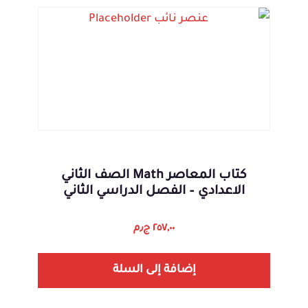
كتاب المعاصر Math الصف الثاني
الاعدادي – الفصل الدراسي الثاني
٢٥٧,٠٠
ج٫م
إضافة إلى السلة