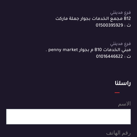
فرع مدينتي
B12 مجمع الخدمات بجوار جملة ماركت
ت : 01500395929
فرع مدينتي
مبني الخدمات B10 م بجوار penny market .
ت : 01016446622
راسلنا
الاسم
رقم الهاتف