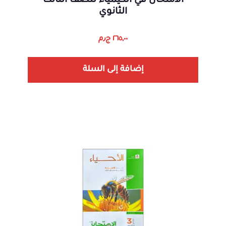
الامتحان في الكيمياء للصف الثالث
الثانوي
٢٦٥,٠٠
ج٫م
إضافة إلى السلة