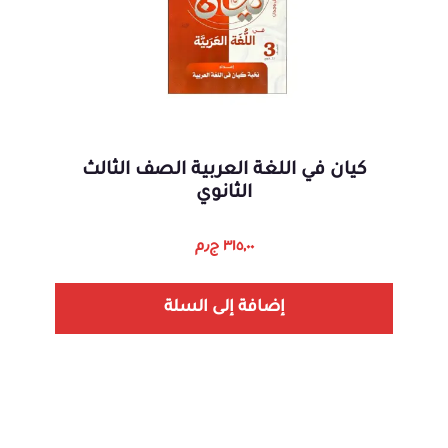
كيان في اللغة العربية الصف الثالث
الثانوي
٣١٥,٠٠
ج٫م
إضافة إلى السلة