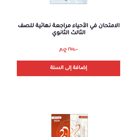
الامتحان في الأحياء مراجعة نهائية للصف
الثالث الثانوي
٢٧٥,٠٠
ج٫م
إضافة إلى السلة