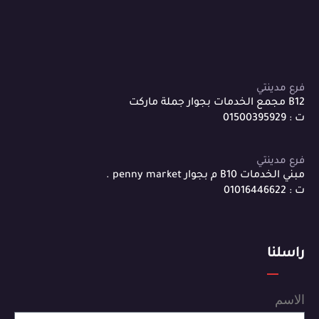
فرع مدينتي
B12 مجمع الخدمات بجوار جملة ماركت
ت : 01500395929
فرع مدينتي
مبني الخدمات B10 م بجوار penny market .
ت : 01016446622
راسلنا
الاسم