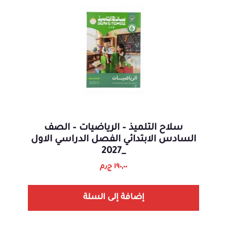
سلاح التلميذ – الرياضيات – الصف
السادس الابتدائي الفصل الدراسي الاول
_2027
١٩٠,٠٠
ج٫م
إضافة إلى السلة