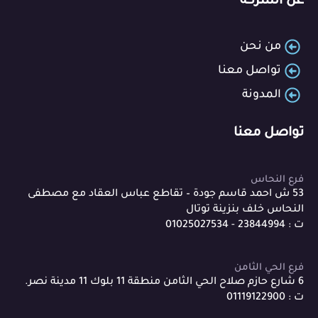
عن الشركة
من نحن
تواصل معنا
المدونة
تواصل معنا
فرع النحاس
53 ش احمد قاسم جودة – تقاطع عباس العقاد مع مصطفى
النحاس خلف بنزينة توتال
ت : 23844994 - 01025027534
فرع الحي الثامن
6 شارع حازم صلاح الحي الثامن منطقة 11 بلوك 11 مدينة نصر.
ت : 01119122900