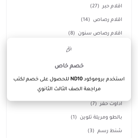
اقلام حبر
(27)
اقلام رصاص
(14)
اقلام رصاص سنون
(8)
×
اقلام سبورة White Board
(12)
🎉
اقلام فسفوري
(3)
خصم خاص
اقلام كوريكتور
(7)
استخدم بروموكود
ND10
للحصول على خصم لكتب
مراجعة الصف الثالث الثانوي
ادوات الفنانين
(14)
اداوت حفر
(7)
بالطو ومريلة تلوين
(1)
شنط رسم
(3)