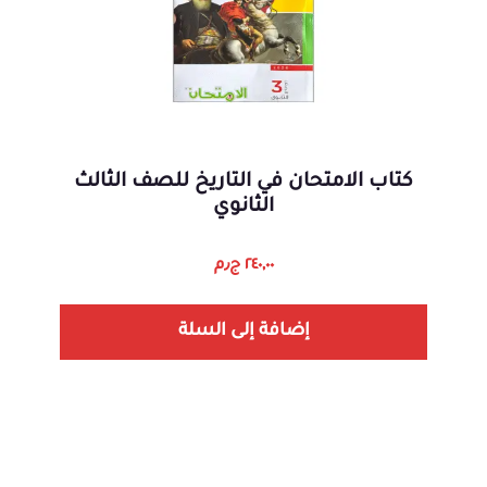
كتاب الامتحان في التاريخ للصف الثالث
الثانوي
٢٤٠,٠٠
ج٫م
إضافة إلى السلة