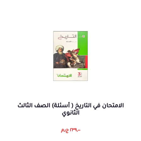
الامتحان في التاريخ ( أسئلة) الصف الثالث
الثانوي
٢٣٩,٠٠
ج٫م