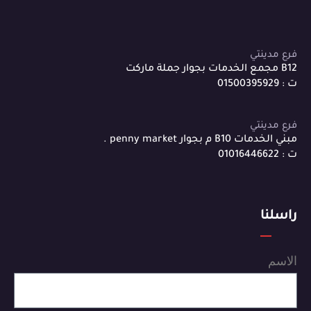
فرع مدينتي
B12 مجمع الخدمات بجوار جملة ماركت
ت : 01500395929
فرع مدينتي
مبني الخدمات B10 م بجوار penny market .
ت : 01016446622
راسلنا
الاسم