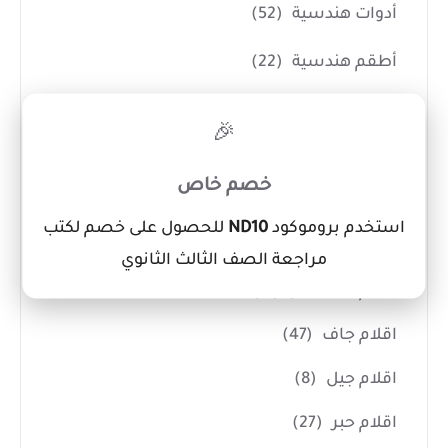
أدوات هندسية
(52)
أطقم هندسية
(22)
براجل
(9)
×
🎉
مثلثات
(3)
خصم خاص
مساطر
(18)
استخدم بروموكود
ND10
للحصول على خصم لكتب
أقلام
(137)
مراجعة الصف الثالث الثانوي
اقلام Marker ودوكو
(11)
اقلام جاف
(47)
اقلام جيل
(8)
اقلام حبر
(27)