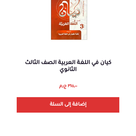
كيان في اللغة العربية الصف الثالث
الثانوي
٣١٥,٠٠
ج٫م
إضافة إلى السلة