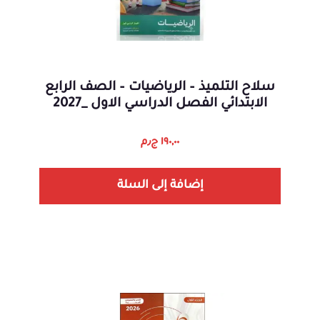
سلاح التلميذ – الرياضيات – الصف الرابع
الابتدائي الفصل الدراسي الاول _2027
١٩٠,٠٠
ج٫م
إضافة إلى السلة