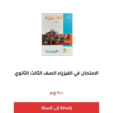
الامتحان في الفيزياء الصف الثالث الثانوي
٢١٠,٠٠
ج٫م
إضافة إلى السلة