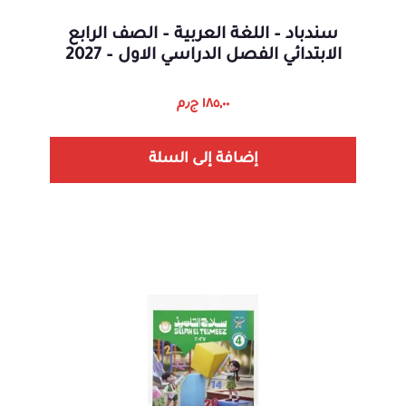
سندباد – اللغة العربية – الصف الرابع
الابتدائي الفصل الدراسي الاول – 2027
١٨٥,٠٠
ج٫م
إضافة إلى السلة