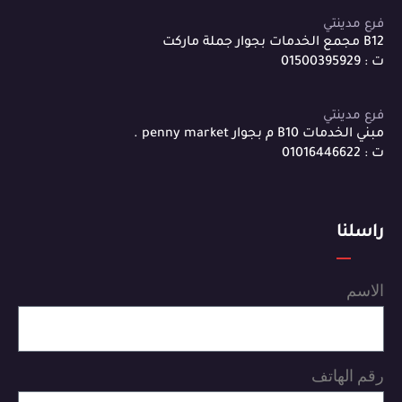
فرع مدينتي
B12 مجمع الخدمات بجوار جملة ماركت
ت : 01500395929
فرع مدينتي
مبني الخدمات B10 م بجوار penny market .
ت : 01016446622
راسلنا
الاسم
رقم الهاتف