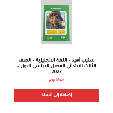
ستيب أهيد – اللغة الانجليزية – الصف
الثالث الابتدائي الفصل الدراسي الاول –
2027
١٨٥,٠٠
ج٫م
إضافة إلى السلة