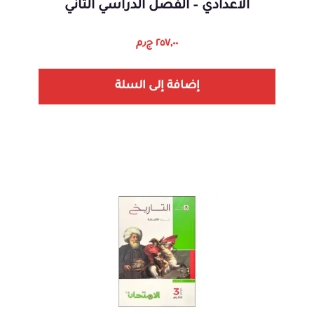
الاعدادي – الفصل الدراسي الثاني
٢٥٧,٠٠
ج٫م
إضافة إلى السلة