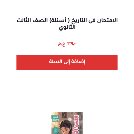
الامتحان في التاريخ ( أسئلة) الصف الثالث
الثانوي
٢٣٩,٠٠
ج٫م
إضافة إلى السلة