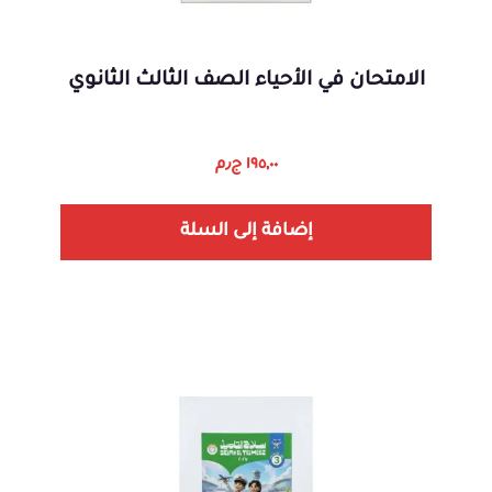
الامتحان في الأحياء الصف الثالث الثانوي
١٩٥,٠٠
ج٫م
إضافة إلى السلة