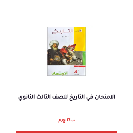
الامتحان في التاريخ للصف الثالث الثانوي
٢٤٠,٠٠
ج٫م