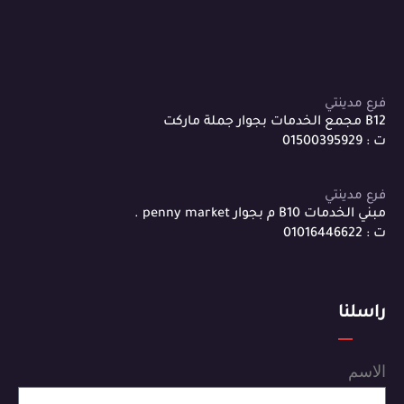
فرع مدينتي
B12 مجمع الخدمات بجوار جملة ماركت
ت : 01500395929
فرع مدينتي
مبني الخدمات B10 م بجوار penny market .
ت : 01016446622
راسلنا
الاسم