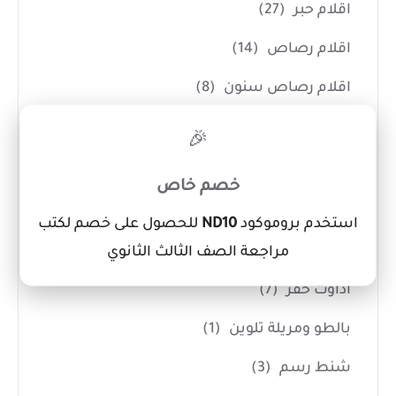
اقلام حبر
(27)
اقلام رصاص
(14)
اقلام رصاص سنون
(8)
اقلام سبورة White Board
(12)
×
🎉
اقلام فسفوري
(3)
خصم خاص
اقلام كوريكتور
(7)
استخدم بروموكود
ND10
للحصول على خصم لكتب
ادوات الفنانين
(14)
مراجعة الصف الثالث الثانوي
اداوت حفر
(7)
بالطو ومريلة تلوين
(1)
شنط رسم
(3)