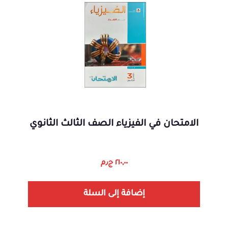
الامتحان في الفيزياء الصف الثالث الثانوي
٢١٠,٠٠
ج٫م
إضافة إلى السلة