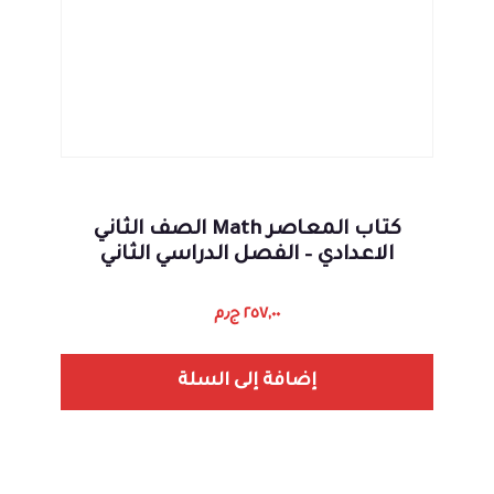
كتاب المعاصر Math الصف الثاني
الاعدادي – الفصل الدراسي الثاني
٢٥٧,٠٠
ج٫م
إضافة إلى السلة