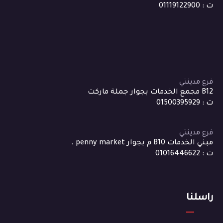
ت : 01119122900
فرع مدينتي
B12 مجمع الخدمات بجوار جملة ماركت
ت : 01500395929
فرع مدينتي
مبني الخدمات B10 م بجوار penny market .
ت : 01016446622
راسلنا