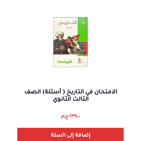
الامتحان في التاريخ ( أسئلة) الصف
الثالث الثانوي
٢٣٩,٠٠
ج٫م
إضافة إلى السلة