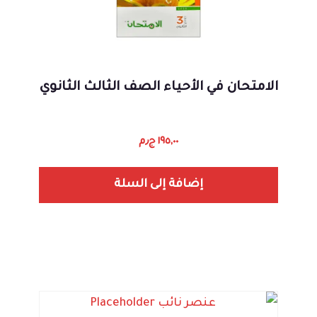
الامتحان في الأحياء الصف الثالث الثانوي
١٩٥,٠٠
ج٫م
إضافة إلى السلة