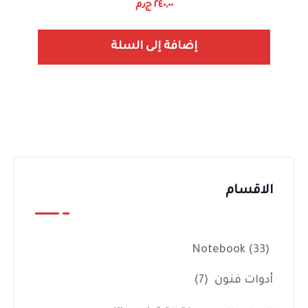
٢٤٠,٠٠
ج٫م
إضافة إلى السلة
الاقسام
Notebook
(33)
أدوات فنون
(7)