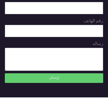
رقم الهاتف
رساله
إرسال