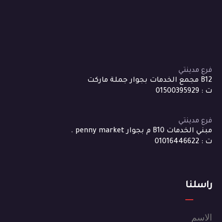
فرع مدينتي
B12 مجمع الخدمات بجوار جملة ماركت
ت : 01500395929
فرع مدينتي
مبني الخدمات B10 م بجوار penny market .
ت : 01016446622
راسلنا
الاسم