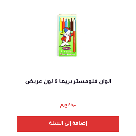
الوان فلومستر بريما 6 لون عريض
٤٥,٠٠
ج٫م
إضافة إلى السلة