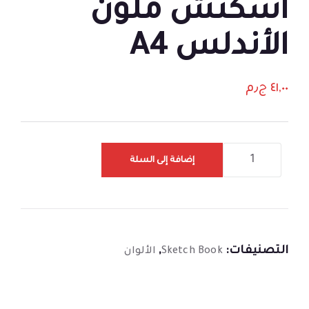
اسكتش ملون
الأندلس A4
٤١,٠٠
ج٫م
إضافة إلى السلة
التصنيفات:
,
Sketch Book
الألوان