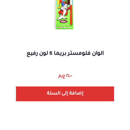
الوان فلومستر بريما 6 لون رفيع
٢١,٠٠
ج٫م
إضافة إلى السلة