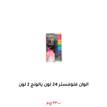
الوان فلومستر 24 لون يالونج 2 لون
٣٣٠,٠٠
ج٫م