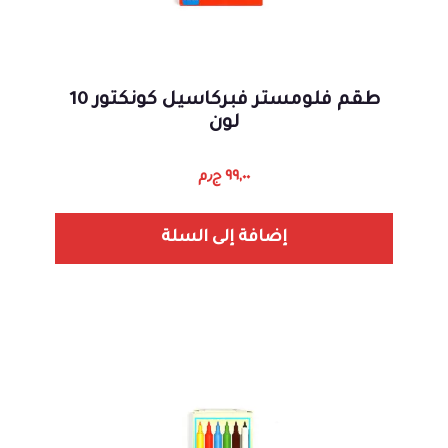
طقم فلومستر فبركاسيل كونكتور 10
لون
٩٩,٠٠
ج٫م
إضافة إلى السلة