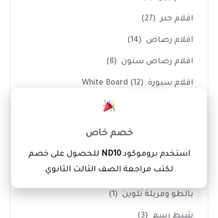
اقلام حبر
(27)
اقلام رصاص
(14)
اقلام رصاص سنون
(8)
اقلام سبورة White Board
(12)
×
اقلام فسفوري
(3)
اقلام كوريكتور
(7)
خصم خاص
ادوات الفنانين
(14)
استخدم بروموكود
ND10
للحصول على خصم
لكتب مراجعة الصف الثالث الثانوي
اداوت حفر
(7)
بالطو ومريلة تلوين
(1)
شنط رسم
(3)