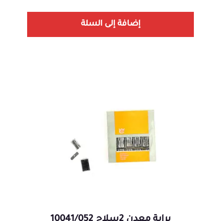
إضافة إلى السلة
براية معدن 2سلاح 10041/052