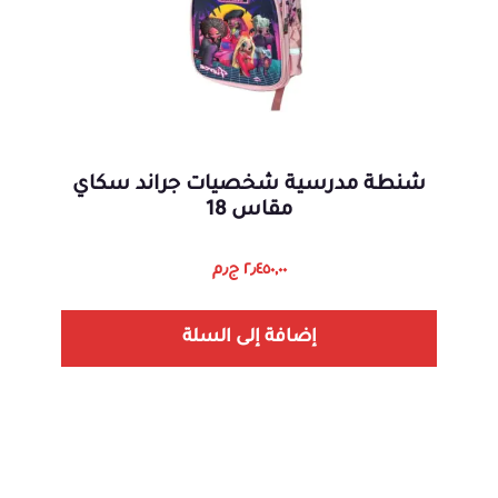
شنطة مدرسية شخصيات جراند سكاي
مقاس 18
٢٫٤٥٠,٠٠
ج٫م
إضافة إلى السلة