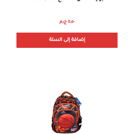
١١,٥٠
ج٫م
إضافة إلى السلة