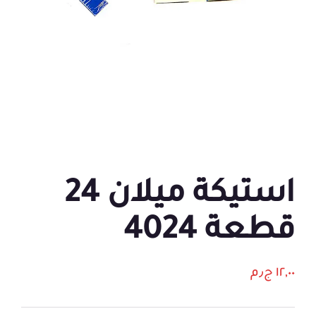
استيكة ميلان 24
قطعة 4024
١٢,٠٠
ج٫م