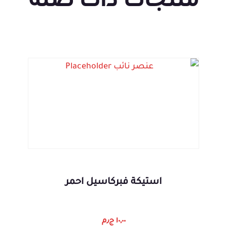
منتجات ذات صلة
استيكة فبركاسيل احمر
١٠,٠٠
ج٫م