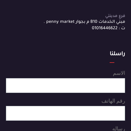
فرع مدينتي
مبني الخدمات B10 م بجوار penny market .
ت : 01016446622
راسلنا
الاسم
رقم الهاتف
رساله