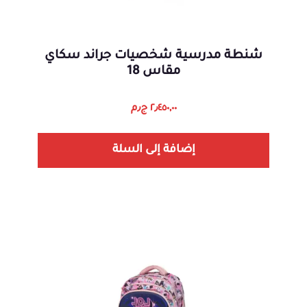
شنطة مدرسية شخصيات جراند سكاي
مقاس 18
٢٫٤٥٠,٠٠
ج٫م
إضافة إلى السلة